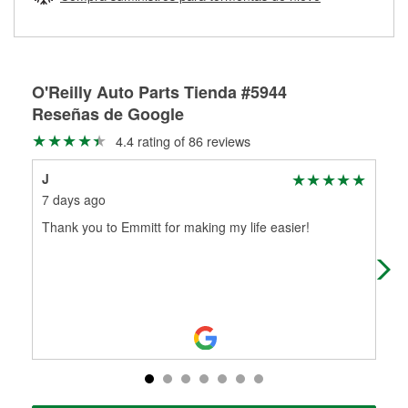
Más información sobre el Programa de Préstamo de
ser rectificados con seguridad. Si tus tambores o discos no
Herramientas de O'Reilly
pueden ser reutilizados, podemos ayudarte a encontrar las
partes de reemplazo correctas para tu reparación.
Rectificación de tambores y discos de freno
O'Reilly Auto Parts Tienda #5944
Reseñas de Google
4.4 rating of 86 reviews
J
Ste
7 days ago
1 m
Thank you to Emmitt for making my life easier!
Alw