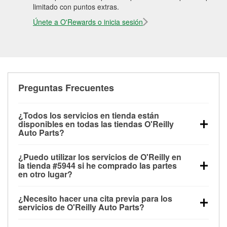
limitado con puntos extras.
Únete a O'Rewards o inicia sesión
Preguntas Frecuentes
¿Todos los servicios en tienda están
disponibles en todas las tiendas O'Reilly
Auto Parts?
Todos los servicios gratuitos de tienda, incluyendo
¿Puedo utilizar los servicios de O'Reilly en
las pruebas de batería, pruebas de alternador y
la tienda #5944 si he comprado las partes
motor de arranque, revisión de la luz “Check Engine”
en otro lugar?
con O'Reilly VeriScan® e instalación de
Puedes solicitar la mayoría de los servicios en tienda
limpiaparabrisas o bombillas, están disponibles en
¿Necesito hacer una cita previa para los
de O'Reilly Auto Parts que estén disponibles en la
todas las tiendas O'Reilly Auto Parts. La tienda
servicios de O'Reilly Auto Parts?
tienda #5944 de Sultan, WA aunque hayas
O'Reilly #5944 de Sultan, WA también ofrece
No es necesario agendar una cita para ninguno de
comprado las partes en otro sitio. Los servicios como