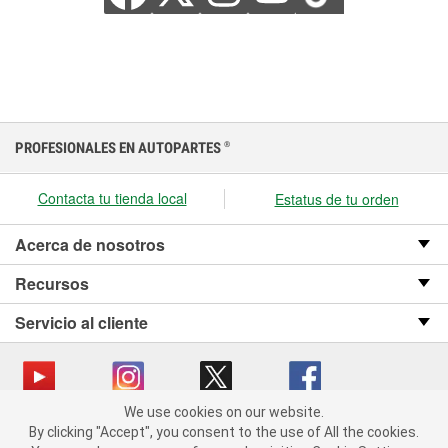
PROFESIONALES EN AUTOPARTES
®
Contacta tu tienda local
Estatus de tu orden
Acerca de nosotros
Recursos
Servicio al cliente
We use cookies on our website.
We use cookies on our website. By clicking "Accept", you consent
Copyright © 2008-2026 O’Reilly Auto Parts v OST_3.2.0.0.729 (3) cv1361
By clicking "Accept", you consent to the use of All the cookies.
to the use of All the cookies.
catalog_main