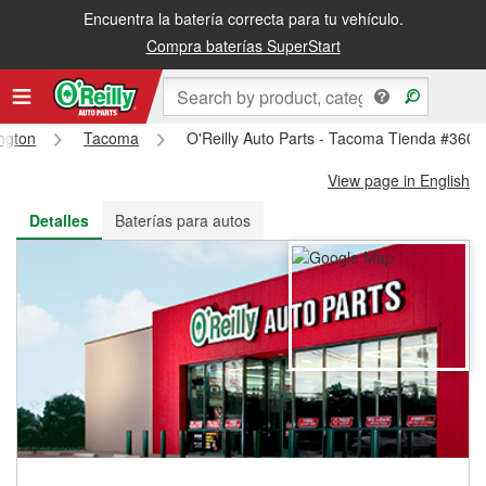
Encuentra la batería correcta para tu vehículo.
Recibe tu orden gratis al día siguiente o recógela en la tienda
Compra baterías SuperStart
ngton
Tacoma
O'Reilly Auto Parts - Tacoma Tienda #3603
View page in English
Detalles
Baterías para autos