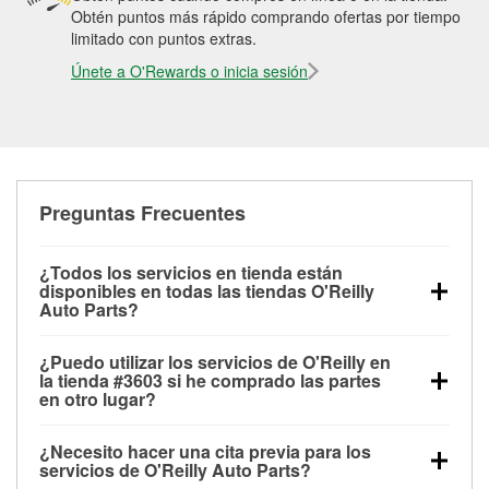
Obtén puntos más rápido comprando ofertas por tiempo
limitado con puntos extras.
Únete a O'Rewards o inicia sesión
Preguntas Frecuentes
¿Todos los servicios en tienda están
disponibles en todas las tiendas O'Reilly
Auto Parts?
Todos los servicios gratuitos de tienda, incluyendo
¿Puedo utilizar los servicios de O'Reilly en
las pruebas de batería, pruebas de alternador y
la tienda #3603 si he comprado las partes
motor de arranque, revisión de la luz “Check Engine”
en otro lugar?
con O'Reilly VeriScan® e instalación de
Puedes solicitar la mayoría de los servicios en tienda
limpiaparabrisas o bombillas, están disponibles en
¿Necesito hacer una cita previa para los
de O'Reilly Auto Parts que estén disponibles en la
todas las tiendas O'Reilly Auto Parts. La tienda
servicios de O'Reilly Auto Parts?
tienda #3603 de Tacoma, WA aunque hayas