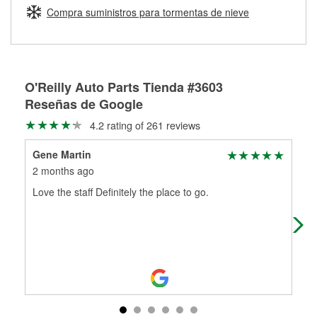
medirán tus tambores o discos para determinar si pueden
Compra suministros para tormentas de nieve
Más información sobre el Programa de Préstamo de
ser rectificados con seguridad. Si tus tambores o discos no
Herramientas de O'Reilly
pueden ser reutilizados, podemos ayudarte a encontrar las
partes de reemplazo correctas para tu reparación.
Rectificación de tambores y discos de freno
O'Reilly Auto Parts Tienda #3603
Reseñas de Google
4.2 rating of 261 reviews
Gene Martin
Tif
2 months ago
2 m
Love the staff Definitely the place to go.
Pat
the
it f