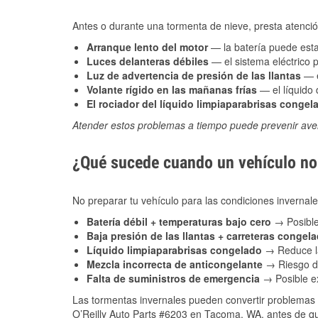
Antes o durante una tormenta de nieve, presta atención
Arranque lento del motor
— la batería puede estar
Luces delanteras débiles
— el sistema eléctrico 
Luz de advertencia de presión de las llantas
— e
Volante rígido en las mañanas frías
— el líquido d
El rociador del líquido limpiaparabrisas congel
Atender estos problemas a tiempo puede prevenir aver
¿Qué sucede cuando un vehículo no 
No preparar tu vehículo para las condiciones invern
Batería débil + temperaturas bajo cero
→ Posible
Baja presión de las llantas + carreteras congel
Líquido limpiaparabrisas congelado
→ Reduce la
Mezcla incorrecta de anticongelante
→ Riesgo de
Falta de suministros de emergencia
→ Posible ex
Las tormentas invernales pueden convertir problemas 
O’Reilly Auto Parts #6203 en Tacoma, WA, antes de que