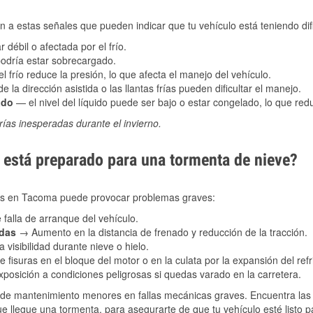
 a estas señales que pueden indicar que tu vehículo está teniendo difi
 débil o afectada por el frío.
podría estar sobrecargado.
l frío reduce la presión, lo que afecta el manejo del vehículo.
e la dirección asistida o las llantas frías pueden dificultar el manejo.
ado
— el nivel del líquido puede ser bajo o estar congelado, lo que reduc
ías inesperadas durante el invierno.
está preparado para una tormenta de nieve?
ales en Tacoma puede provocar problemas graves:
 falla de arranque del vehículo.
adas
→ Aumento en la distancia de frenado y reducción de la tracción.
 visibilidad durante nieve o hielo.
 fisuras en el bloque del motor o en la culata por la expansión del refr
posición a condiciones peligrosas si quedas varado en la carretera.
de mantenimiento menores en fallas mecánicas graves. Encuentra las p
 llegue una tormenta, para asegurarte de que tu vehículo esté listo p