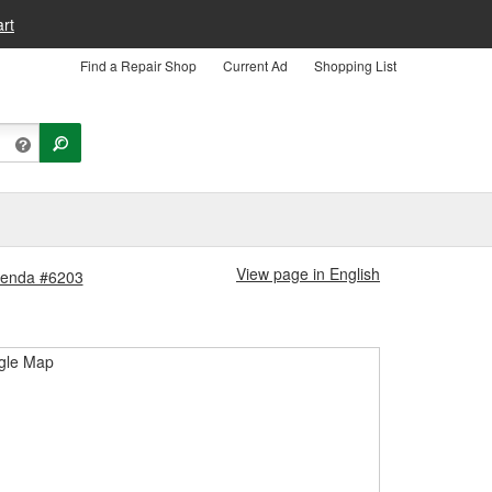
rt
Find a Repair Shop
Current Ad
Shopping List
View page in English
Tienda #6203