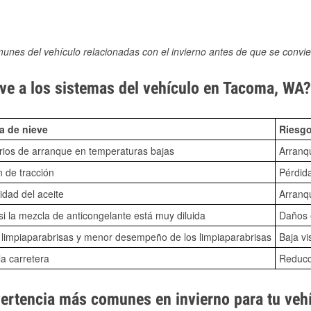
munes del vehículo relacionadas con el invierno antes de que se convie
ve a los sistemas del vehículo en Tacoma, WA?
a de nieve
Riesgo
ios de arranque en temperaturas bajas
Arranq
n de tracción
Pérdida
idad del aceite
Arranqu
i la mezcla de anticongelante está muy diluida
Daños e
o limpiaparabrisas y menor desempeño de los limpiaparabrisas
Baja vi
la carretera
Reducci
vertencia más comunes en invierno para tu veh