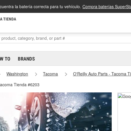
cuentra la batería correcta para tu vehículo.
Compra baterías SuperSta
LA TIENDA
W TO
BRANDS
Washington
Tacoma
O'Reilly Auto Parts - Tacoma 
 Tacoma Tienda #6203