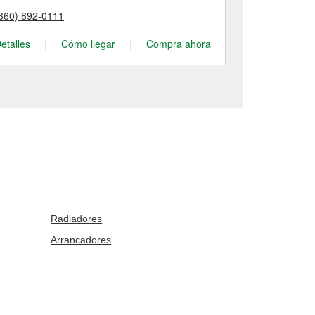
360) 892-0111
(360) 695-00
etalles
|
Cómo llegar
|
Compra ahora
Detalles
|
Radiadores
Arrancadores