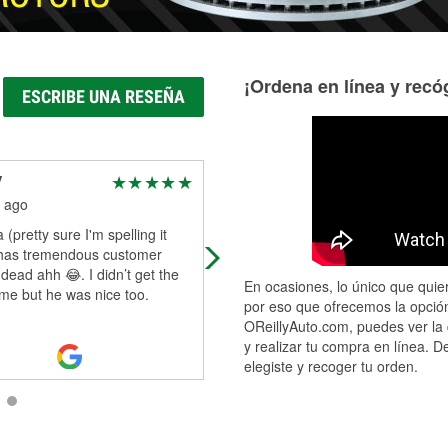
¡Ordena en línea y recóg
ESCRIBE UNA RESEÑA
V
Svitlana Volosheniuk
 ago
2 months ago
(pretty sure I'm spelling it
(Translated by Google) I bought sp
has tremendous customer
parts for my car here. Even though 
 dead ahh 😂. I didn’t get the
don't know much about this stuff, t
En ocasiones, lo único que quier
me but he was nice too.
salesperson helped me choose the
por eso que ofrecemos la opción
Read More
OReillyAuto.com, puedes ver la 
y realizar tu compra en línea. D
elegiste y recoger tu orden.