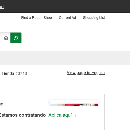
rt
Find a Repair Shop
Current Ad
Shopping List
View page in English
er Tienda #3743
Estamos contratando
Aplica aquí