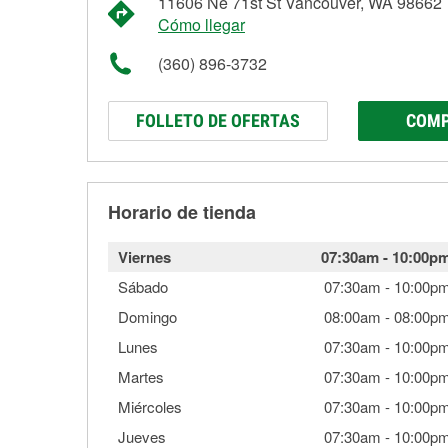
11606 Ne 71st St Vancouver, WA 98662
Cómo llegar
(360) 896-3732
FOLLETO DE OFERTAS
COMP
Horario de tienda
Viernes
07:30am
-
10:00p
Sábado
07:30am
-
10:00p
Domingo
08:00am
-
08:00p
Lunes
07:30am
-
10:00p
Martes
07:30am
-
10:00p
Miércoles
07:30am
-
10:00p
Jueves
07:30am
-
10:00p