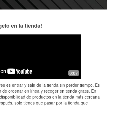
elo en la tienda!
Carmen Summers
Henry O’Brien
2 months ago
3 months ago
are
Staff is super helpful. Needed a
we forgot to get t
0:07
I
headlight and they helped me to get
cashier, but the w
he
the right one .
was very kind and
es es entrar y salir de la tienda sin perder tiempo. Es
...
exactly what we 
 de ordenar en línea y recoger en tienda gratis. En
us fr
...
Read More
disponibilidad de productos en la tienda más cercana
espués, solo tienes que pasar por la tienda que