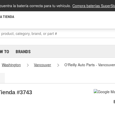
cuentra la batería correcta para tu vehículo.
Compra baterías SuperSta
LA TIENDA
W TO
BRANDS
Washington
Vancouver
O'Reilly Auto Parts - Vancouv
Tienda #3743