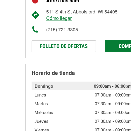
Abre a las 9am
511 S 4th St Abbotsford, WI 54405
Cómo llegar
(715) 721-3305
FOLLETO DE OFERTAS
COMP
Horario de tienda
Domingo
09:00am
-
06:00p
Lunes
07:30am
-
09:00p
Martes
07:30am
-
09:00p
Miércoles
07:30am
-
09:00p
Jueves
07:30am
-
09:00p
Viernes
07:30am
-
09:00p