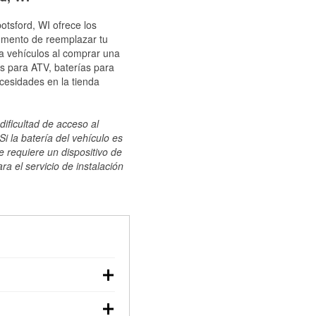
otsford, WI ofrece los
momento de reemplazar tu
ra vehículos al comprar una
s para ATV, baterías para
cesidades en la tienda
dificultad de acceso al
i la batería del vehículo es
e requiere un dispositivo de
ra el servicio de instalación
ilizar un multímetro:
voltaje: una batería en