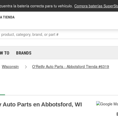
cuentra la batería correcta para tu vehículo.
Compra baterías SuperSta
LA TIENDA
W TO
BRANDS
Wisconsin
O'Reilly Auto Parts - Abbotsford Tienda #6319
y Auto Parts en Abbotsford, WI