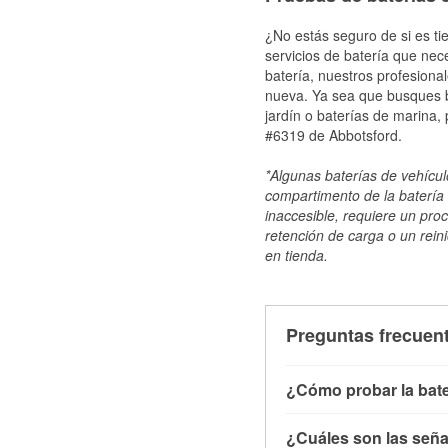
¿No estás seguro de si es ti
servicios de batería que nec
batería, nuestros profesiona
nueva. Ya sea que busques ba
jardín o baterías de marina,
#6319 de Abbotsford.
*Algunas baterías de vehículo
compartimento de la batería 
inaccesible, requiere un pro
retención de carga o un reini
en tienda.
Preguntas frecuent
¿Cómo probar la bate
Puedes probar la bater
¿Cuáles son las señal
con el vehículo apagado