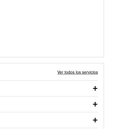
Ver todos los servicios
 autos, camionetas, SUVs, vehículos comerciales y
 probarse dentro o fuera del vehículo y cargarse en
uno de nuestros profesionales te ayudará a encontrar
otor de arranque o alternador. Lleva tu vehículo a tu
y arranque en el estacionamiento, o desmonta el
rueben.