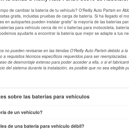
empo de cambiar la batería de tu vehículo? O'Reilly Auto Parts® en Abb
esitas gratis, incluidas pruebas de carga de batería. Si ha llegado el 
les en autopartes pueden instalar gratis* la mayoría de las baterías pa
terías para vehículo cerca de mí o baterías para motocicleta, batería
 podemos ayudarte a encontrar la batería que mejor se adapte a tus ne
s no pueden revisarse en las tiendas O'Reilly Auto Parts® debido a la 
o a requisitos técnicos específicos requeridos para ser reemplazadas. S
ceso de desmontaje extenso para poder acceder a ella, o si el fabricant
cio del sistema durante la instalación, es posible que no sea elegible pa
es sobre las baterías para vehículos
ría de un vehículo?
ía de un vehículo de varias maneras. El método más rápido es ut
es de una batería para vehículo débil?
, conecta los cables a las terminales de la batería y verifica el 