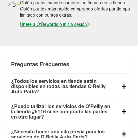
Obtén puntos cuando compres en línea o en la tienda.
Obtén puntos más rápido comprando ofertas por tiempo
limitado con puntos extras.
Únete a O'Rewards o inicia sesión
Preguntas Frecuentes
¿Todos los servicios en tienda están
disponibles en todas las tiendas O'Reilly
Auto Parts?
Todos los servicios gratuitos de tienda, incluyendo
¿Puedo utilizar los servicios de O'Reilly en
las pruebas de batería, pruebas de alternador y
la tienda #5116 si he comprado las partes
motor de arranque, revisión de la luz “Check Engine”
en otro lugar?
con O'Reilly VeriScan® e instalación de
Puedes solicitar la mayoría de los servicios en tienda
limpiaparabrisas o bombillas, están disponibles en
¿Necesito hacer una cita previa para los
de O'Reilly Auto Parts que estén disponibles en la
todas las tiendas O'Reilly Auto Parts. La tienda
servicios de O'Reilly Auto Parts?