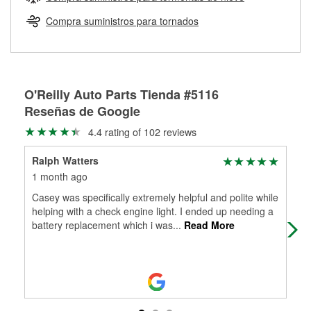
Más información sobre el Programa de Préstamo de
ser rectificados con seguridad. Si tus tambores o discos no
Herramientas de O'Reilly
pueden ser reutilizados, podemos ayudarte a encontrar las
Compra suministros para tornados
partes de reemplazo correctas para tu reparación.
Rectificación de tambores y discos de freno
O'Reilly Auto Parts Tienda #5116
Reseñas de Google
4.4 rating of 102 reviews
Ralph Watters
Dan
1 month ago
5 m
Casey was specifically extremely helpful and polite while
I h
helping with a check engine light. I ended up needing a
aft
battery replacement which i was
...
Read More
you