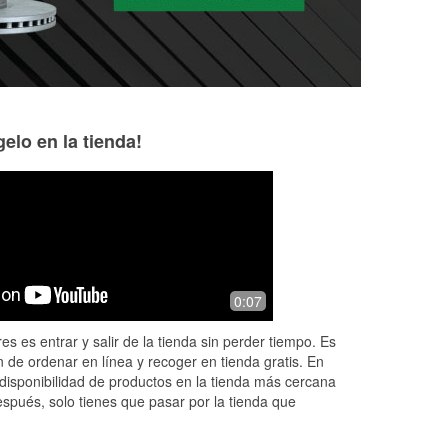
elo en la tienda!
Travis Baumchen
N. Clark
6 months ago
7 months ago
I cannot stand the location in LaX. I
Helped me out wit
0:07
he
always have issues there. This
location tho.... Top notch dude 👌
es es entrar y salir de la tienda sin perder tiempo. Es
every single time. I always have a
 de ordenar en línea y recoger en tienda gratis. En
good s
...
Read More
disponibilidad de productos en la tienda más cercana
espués, solo tienes que pasar por la tienda que