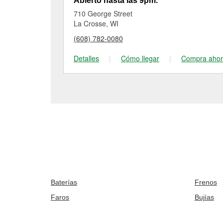
Abierto hasta las 9pm.
710 George Street
La Crosse, WI
(608) 782-0080
Detalles
|
Cómo llegar
|
Compra aho
Baterías
Frenos
Faros
Bujías