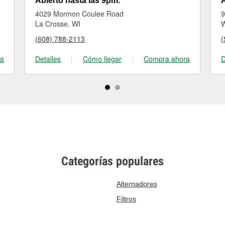
Abierto hasta las 9pm.
A
4029 Mormon Coulee Road
9
La Crosse, WI
W
(608) 788-2113
(
ra
Detalles
|
Cómo llegar
|
Compra ahora
D
Categorías populares
Alternadores
Filtros