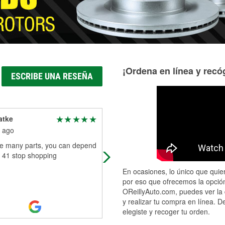
¡Ordena en línea y recóg
ESCRIBE UNA RESEÑA
atke
Jim Sahlstrom
 ago
4 months ago
e many parts, you can depend
I get a fair amount of my auto parts
 41 stop shopping
from them, they sometimes have t
best price.
En ocasiones, lo único que quier
por eso que ofrecemos la opción
OReillyAuto.com, puedes ver la 
y realizar tu compra en línea. D
elegiste y recoger tu orden.