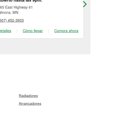
bierto hasta las 9pm.
Abierto has
65 East Highway 61
919 West Wis
inona, MN
Sparta, WI
507) 452-3933
(608) 269-24
etalles
|
Cómo llegar
|
Compra ahora
Detalles
|
Radiadores
Arrancadores