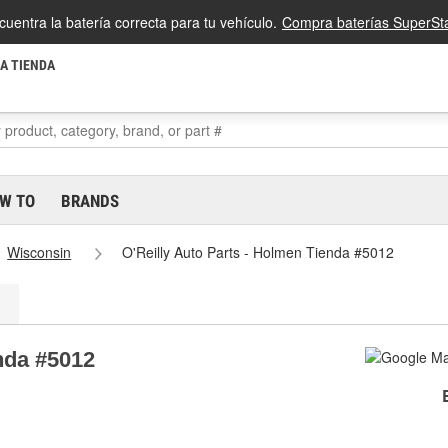
cuentra la batería correcta para tu vehículo.
Compra baterías SuperSta
LA TIENDA
W TO
BRANDS
Wisconsin
O'Reilly Auto Parts - Holmen Tienda #5012
nda #5012