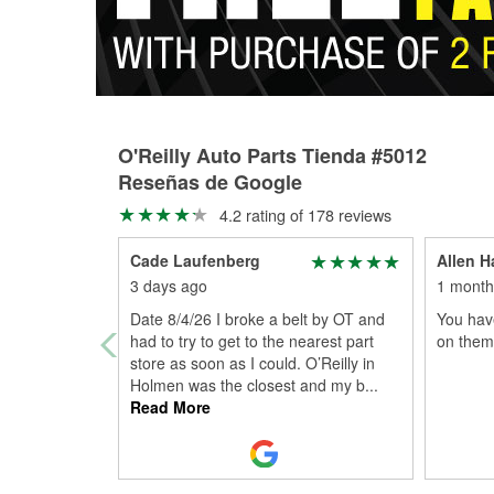
O'Reilly Auto Parts Tienda #5012
Reseñas de Google
4.2 rating of 178 reviews
Cade Laufenberg
Allen H
3 days ago
1 month
Date 8/4/26 I broke a belt by OT and
You hav
had to try to get to the nearest part
on them
store as soon as I could. O’Reilly in
Holmen was the closest and my b
...
Read More