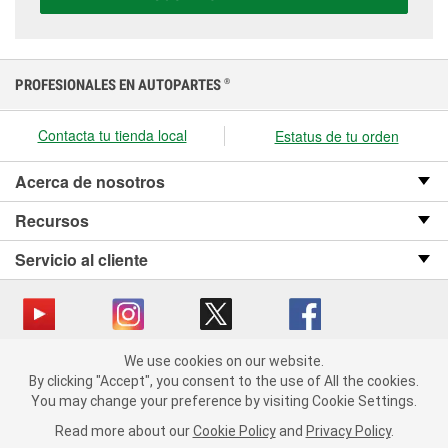
PROFESIONALES EN AUTOPARTES
®
Contacta tu tienda local
Estatus de tu orden
Acerca de nosotros
Recursos
Servicio al cliente
We use cookies on our website.
Copyright © 2008-2026 O’Reilly Auto Parts v OST_3.2.0.0.729 (3) cv1361
We use cookies on our website. By clicking "Accept", you consent
By clicking "Accept", you consent to the use of All the cookies.
catalog_main
to the use of All the cookies.
You may change your preference by visiting Cookie Settings.
You may change your preference by visiting Cookie Settings.
Política de privacidad
Ley de transparencia en las cadenas de suministro
Read more about our
Read more about our
Cookie Policy
Cookie Policy
and
and
Privacy Policy
Privacy Policy
.
.
de California