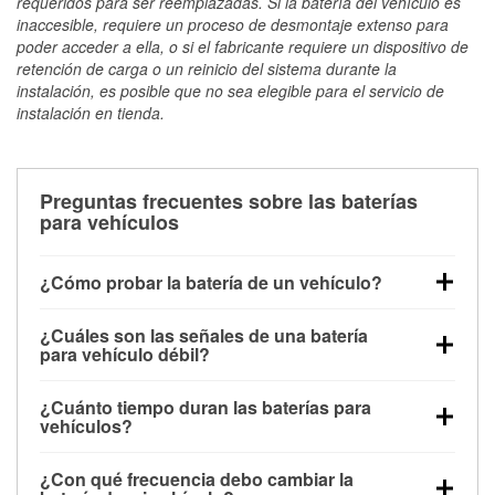
requeridos para ser reemplazadas. Si la batería del vehículo es
inaccesible, requiere un proceso de desmontaje extenso para
poder acceder a ella, o si el fabricante requiere un dispositivo de
retención de carga o un reinicio del sistema durante la
instalación, es posible que no sea elegible para el servicio de
instalación en tienda.
Preguntas frecuentes sobre las baterías
para vehículos
¿Cómo probar la batería de un vehículo?
Puedes probar la batería de un vehículo de varias
¿Cuáles son las señales de una batería
maneras. El método más rápido es utilizar un
para vehículo débil?
multímetro: con el vehículo apagado, conecta los
Una batería débil suele dar algunas señales de
cables a las terminales de la batería y verifica el
¿Cuánto tiempo duran las baterías para
advertencia. Un arranque lento del motor, faros
voltaje: una batería en buen estado y totalmente
vehículos?
tenues, chasquidos al girar la llave o luces de
cargada debería indicar unos 12.6 voltios. Es
La mayoría de las baterías para vehículos duran
advertencia en el tablero pueden ser indicaciones de
importante saber que las baterías descargadas a
¿Con qué frecuencia debo cambiar la
entre 3 y 5 años. La duración exacta depende de los
que la batería tiene una potencia de carga débil.
veces pueden mostrar una carga completa, y un