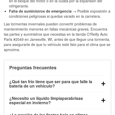
en el bloque del motor o en la culata por la expansión del
refrigerante.
Falta de suministros de emergencia
→ Posible exposición a
condiciones peligrosas si quedas varado en la carretera.
Las tormentas invernales pueden convertir problemas de
mantenimiento menores en fallas mecánicas graves. Encuentra
las partes y suministros que necesitas en la tienda O’Reilly Auto
Parts #2049 en Janesville, WI, antes de que llegue una tormenta,
para asegurarte de que tu vehículo esté listo para el clima que se
aproxima.
Preguntas frecuentes
¿Qué tan frío tiene que ser para que falle la
batería de un vehículo?
La capacidad de la batería comienza a disminuir por
¿Necesito un líquido limpiaparabrisas
debajo de los 32 °F y puede perder hasta la mitad de
especial en invierno?
su potencia de arranque cerca de los 0 °F, lo que
Sí. El líquido limpiaparabrisas para invierno resiste
aumenta la probabilidad de que el vehículo no
¿La presión de las llantas baja en climas