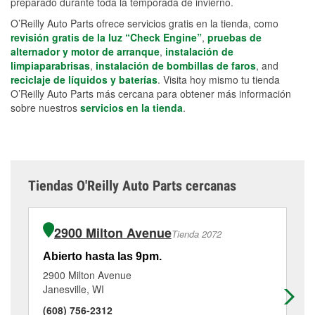
preparado durante toda la temporada de invierno.
O’Reilly Auto Parts ofrece servicios gratis en la tienda, como
revisión gratis de la luz “Check Engine”
,
pruebas de
alternador y motor de arranque
,
instalación de
limpiaparabrisas
,
instalación de bombillas de faros
, and
reciclaje de líquidos y baterías
. Visita hoy mismo tu tienda
O’Reilly Auto Parts más cercana para obtener más información
sobre nuestros
servicios en la tienda
.
Tiendas O'Reilly Auto Parts cercanas
2900 Milton Avenue
Tienda 2072
Abierto hasta las 9pm.
Ab
2900 Milton Avenue
27
Janesville, WI
Bel
(608) 756-2312
(6