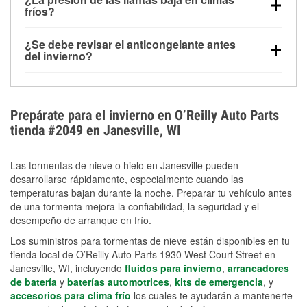
la congelación y ayuda a disolver la sal y la nieve
arranque.
fríos?
derretida en la carretera para mejorar la visibilidad.
Sí. La presión de las llantas normalmente disminuye
¿Se debe revisar el anticongelante antes
alrededor de 1 PSI por cada 10 °F que baja la
del invierno?
temperatura. Puedes obtener más información sobre
Sí. Una mezcla adecuada del anticongelante protege
la baja presión en invierno en nuestro artículo.
el motor contra la congelación, las grietas internas y
el sobrecalentamiento en condiciones de frío
Prepárate para el invierno en O’Reilly Auto Parts
extremo. Aprende cómo comprobar la protección
tienda #2049 en Janesville, WI
anticongelante en nuestra sección How-To.
Las tormentas de nieve o hielo en Janesville pueden
desarrollarse rápidamente, especialmente cuando las
temperaturas bajan durante la noche. Preparar tu vehículo antes
de una tormenta mejora la confiabilidad, la seguridad y el
desempeño de arranque en frío.
Los suministros para tormentas de nieve están disponibles en tu
tienda local de O’Reilly Auto Parts 1930 West Court Street en
Janesville, WI, incluyendo
fluidos para invierno
,
arrancadores
de batería
y
baterías automotrices
,
kits de emergencia
, y
accesorios para clima frío
los cuales te ayudarán a mantenerte