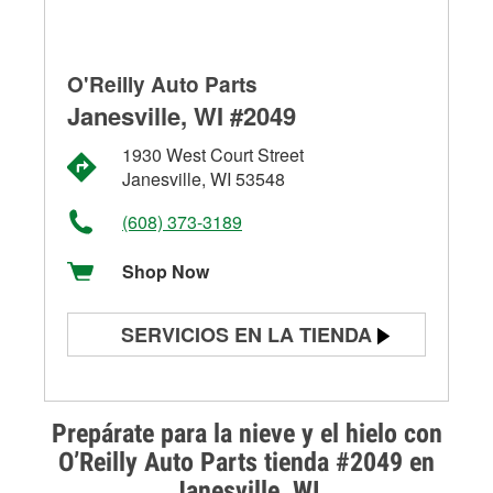
O'Reilly Auto Parts
Janesville, WI #2049
1930 West Court Street
Janesville, WI 53548
(608) 373-3189
Shop Now
SERVICIOS EN LA TIENDA
Prueba de batería
Prueba de alternadores y
Prepárate para la nieve y el hielo con
arrancadores
O’Reilly Auto Parts tienda #2049 en
Janesville, WI