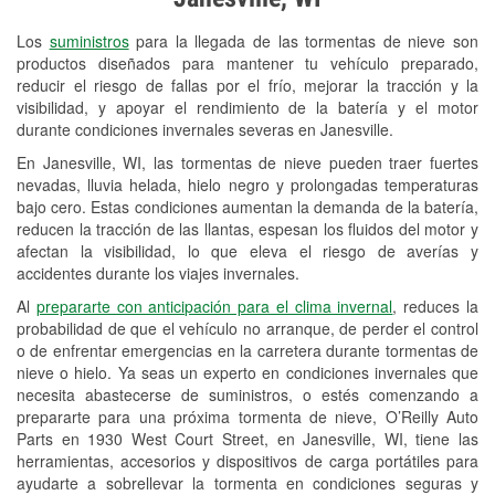
Revisión de la luz "Check Engine"
Los
suministros
para la llegada de las tormentas de nieve son
Reciclaje de baterías y aceite
productos diseñados para mantener tu vehículo preparado,
reducir el riesgo de fallas por el frío, mejorar la tracción y la
Instalación de bombillas de faros
visibilidad, y apoyar el rendimiento de la batería y el motor
Instalación de limpiaparabrisas
durante condiciones invernales severas en Janesville.
En Janesville, WI, las tormentas de nieve pueden traer fuertes
Programa de Préstamo de
nevadas, lluvia helada, hielo negro y prolongadas temperaturas
Herramientas
bajo cero. Estas condiciones aumentan la demanda de la batería,
reducen la tracción de las llantas, espesan los fluidos del motor y
Rectificación de tambores y discos de
afectan la visibilidad, lo que eleva el riesgo de averías y
freno
accidentes durante los viajes invernales.
Al
prepararte con anticipación para el clima invernal
, reduces la
Mangueras hidráulicas a la medida
probabilidad de que el vehículo no arranque, de perder el control
o de enfrentar emergencias en la carretera durante tormentas de
Snowstorm Supplies
nieve o hielo. Ya seas un experto en condiciones invernales que
necesita abastecerse de suministros, o estés comenzando a
Tornado Supplies
prepararte para una próxima tormenta de nieve, O’Reilly Auto
Conoce más
Parts en 1930 West Court Street, en Janesville, WI, tiene las
herramientas, accesorios y dispositivos de carga portátiles para
ayudarte a sobrellevar la tormenta en condiciones seguras y