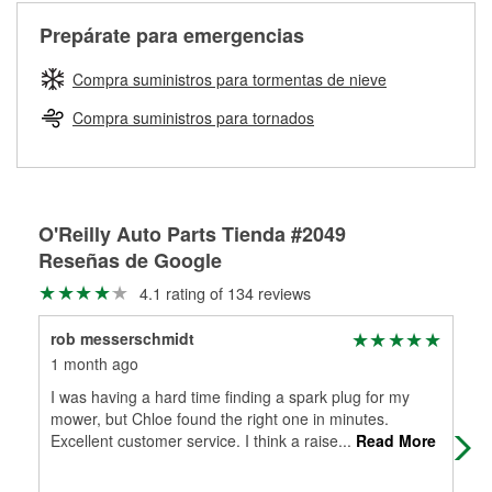
cerca de una de nuestras más de 1400 tiendas O'Reilly
medirán tus tambores o discos para determinar si pueden
Auto Parts que ofrecen este servicio, trae la manguera
Más información sobre el Programa de Préstamo de
ser rectificados con seguridad. Si tus tambores o discos no
Prepárate para emergencias
averiada o determina los acoplamientos y la longitud
Herramientas de O'Reilly
pueden ser reutilizados, podemos ayudarte a encontrar las
adecuados para que te construyamos una nueva. O'Reilly
partes de reemplazo correctas para tu reparación.
Compra suministros para tormentas de nieve
Auto Parts tiene las mangueras y los acoples adecuados
Rectificación de tambores y discos de freno
para reparar el sistema hidráulico de tu maquinaria
Compra suministros para tornados
agrícola o de construcción.
Más información acerca del servicio de mangueras
hidráulicas a la medida en tu tienda local
O'Reilly Auto Parts Tienda #2049
Reseñas de Google
4.1 rating of 134 reviews
rob messerschmidt
Fre
1 month ago
1 m
I was having a hard time finding a spark plug for my
Alw
mower, but Chloe found the right one in minutes.
Excellent customer service. I think a raise
...
Read More