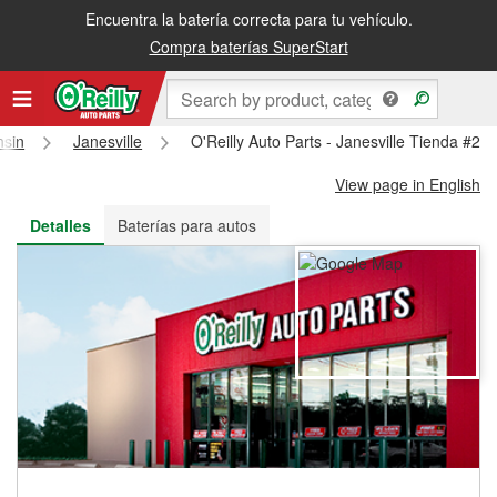
Encuentra la batería correcta para tu vehículo.
Recibe tu orden gratis al día siguiente o recógela en la tienda
Compra baterías SuperStart
nsin
Janesville
O'Reilly Auto Parts - Janesville Tienda #20
View page in English
Detalles
Baterías para autos