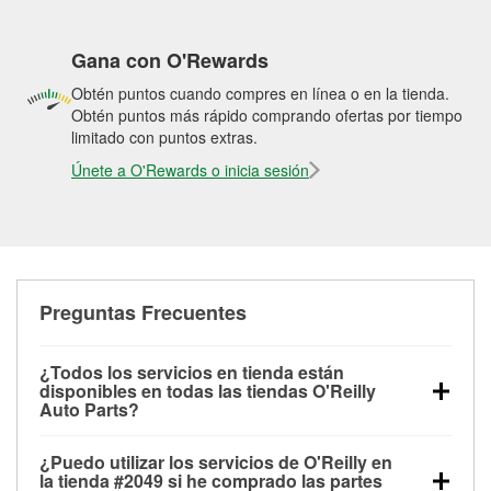
Gana con O'Rewards
Obtén puntos cuando compres en línea o en la tienda.
Obtén puntos más rápido comprando ofertas por tiempo
limitado con puntos extras.
Únete a O'Rewards o inicia sesión
Preguntas Frecuentes
¿Todos los servicios en tienda están
disponibles en todas las tiendas O'Reilly
Auto Parts?
Todos los servicios gratuitos de tienda, incluyendo
¿Puedo utilizar los servicios de O'Reilly en
las pruebas de batería, pruebas de alternador y
la tienda #2049 si he comprado las partes