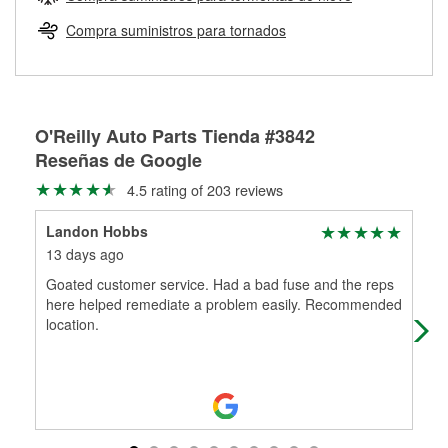
Más información sobre el Programa de Préstamo de
ser rectificados con seguridad. Si tus tambores o discos no
Herramientas de O'Reilly
pueden ser reutilizados, podemos ayudarte a encontrar las
Compra suministros para tornados
partes de reemplazo correctas para tu reparación.
Rectificación de tambores y discos de freno
O'Reilly Auto Parts Tienda #3842
Reseñas de Google
4.5 rating of 203 reviews
Landon Hobbs
Kyl
13 days ago
26 
Goated customer service. Had a bad fuse and the reps
Jas
here helped remediate a problem easily. Recommended
nee
location.
min