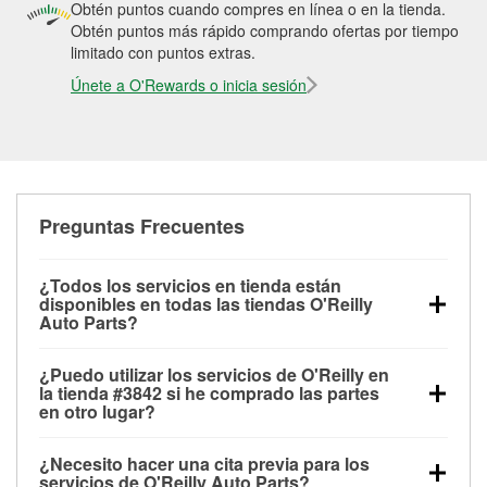
Obtén puntos cuando compres en línea o en la tienda.
Obtén puntos más rápido comprando ofertas por tiempo
limitado con puntos extras.
Únete a O'Rewards o inicia sesión
Preguntas Frecuentes
¿Todos los servicios en tienda están
disponibles en todas las tiendas O'Reilly
Auto Parts?
Todos los servicios gratuitos de tienda, incluyendo
¿Puedo utilizar los servicios de O'Reilly en
las pruebas de batería, pruebas de alternador y
la tienda #3842 si he comprado las partes
motor de arranque, revisión de la luz “Check Engine”
en otro lugar?
con O'Reilly VeriScan® e instalación de
Puedes solicitar la mayoría de los servicios en tienda
limpiaparabrisas o bombillas, están disponibles en
¿Necesito hacer una cita previa para los
de O'Reilly Auto Parts que estén disponibles en la
todas las tiendas O'Reilly Auto Parts. La tienda
servicios de O'Reilly Auto Parts?