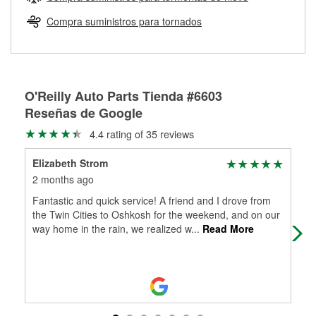
Más información sobre el Programa de Préstamo de
ser rectificados con seguridad. Si tus tambores o discos no
Herramientas de O'Reilly
pueden ser reutilizados, podemos ayudarte a encontrar las
Compra suministros para tornados
partes de reemplazo correctas para tu reparación.
Rectificación de tambores y discos de freno
O'Reilly Auto Parts Tienda #6603
Reseñas de Google
4.4 rating of 35 reviews
Elizabeth Strom
Ste
2 months ago
2 m
Fantastic and quick service! A friend and I drove from
O'R
the Twin Cities to Oshkosh for the weekend, and on our
hav
way home in the rain, we realized w
...
Read More