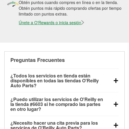
Obtén puntos cuando compres en línea o en la tienda.
Obtén puntos más rápido comprando ofertas por tiempo
limitado con puntos extras.
Únete a O'Rewards o inicia sesión
Preguntas Frecuentes
¿Todos los servicios en tienda están
disponibles en todas las tiendas O'Reilly
Auto Parts?
Todos los servicios gratuitos de tienda, incluyendo
¿Puedo utilizar los servicios de O'Reilly en
las pruebas de batería, pruebas de alternador y
la tienda #6603 si he comprado las partes
motor de arranque, revisión de la luz “Check Engine”
en otro lugar?
con O'Reilly VeriScan® e instalación de
Puedes solicitar la mayoría de los servicios en tienda
limpiaparabrisas o bombillas, están disponibles en
¿Necesito hacer una cita previa para los
de O'Reilly Auto Parts que estén disponibles en la
todas las tiendas O'Reilly Auto Parts. La tienda
servicios de O'Reilly Auto Parts?