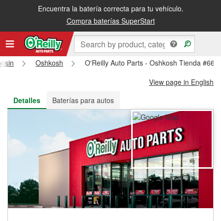
Encuentra la batería correcta para tu vehículo.
Recibe tu orden gratis al día siguiente o recógela en la tienda
Compra baterías SuperStart
nsin
Oshkosh
O'Reilly Auto Parts - Oshkosh Tienda #660
View page in English
Detalles
Baterías para autos