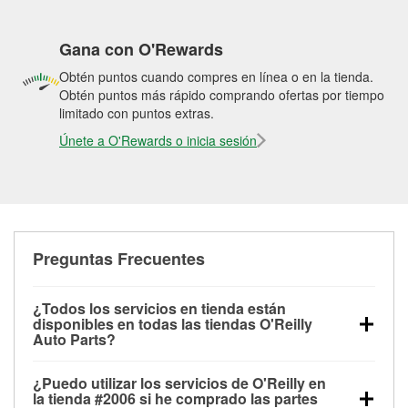
Gana con O'Rewards
Obtén puntos cuando compres en línea o en la tienda.
Obtén puntos más rápido comprando ofertas por tiempo
limitado con puntos extras.
Únete a O'Rewards o inicia sesión
Preguntas Frecuentes
¿Todos los servicios en tienda están
disponibles en todas las tiendas O'Reilly
Auto Parts?
Todos los servicios gratuitos de tienda, incluyendo
¿Puedo utilizar los servicios de O'Reilly en
las pruebas de batería, pruebas de alternador y
la tienda #2006 si he comprado las partes