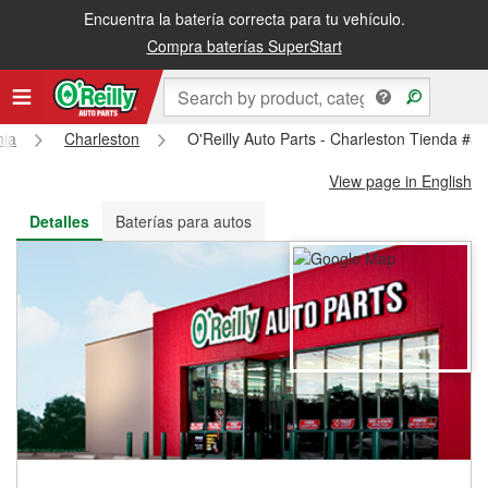
Encuentra la batería correcta para tu vehículo.
Recibe tu orden gratis al día siguiente o recógela en la tienda
Compra baterías SuperStart
nia
Charleston
O'Reilly Auto Parts - Charleston Tienda #5
View page in English
Detalles
Baterías para autos