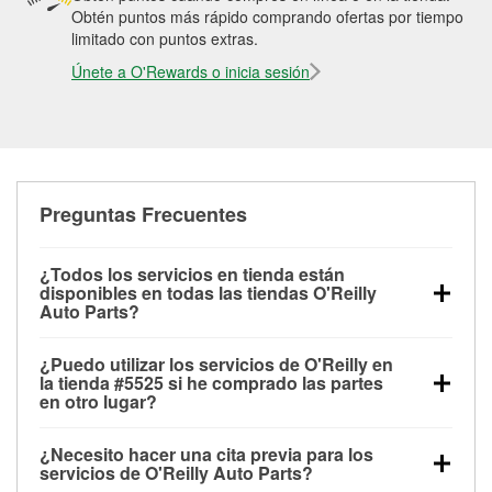
Obtén puntos más rápido comprando ofertas por tiempo
limitado con puntos extras.
Únete a O'Rewards o inicia sesión
Preguntas Frecuentes
¿Todos los servicios en tienda están
disponibles en todas las tiendas O'Reilly
Auto Parts?
Todos los servicios gratuitos de tienda, incluyendo
¿Puedo utilizar los servicios de O'Reilly en
las pruebas de batería, pruebas de alternador y
la tienda #5525 si he comprado las partes
motor de arranque, revisión de la luz “Check Engine”
en otro lugar?
con O'Reilly VeriScan® e instalación de
Puedes solicitar la mayoría de los servicios en tienda
limpiaparabrisas o bombillas, están disponibles en
¿Necesito hacer una cita previa para los
de O'Reilly Auto Parts que estén disponibles en la
todas las tiendas O'Reilly Auto Parts. La tienda
servicios de O'Reilly Auto Parts?
tienda #5525 de Charleston, WV aunque hayas