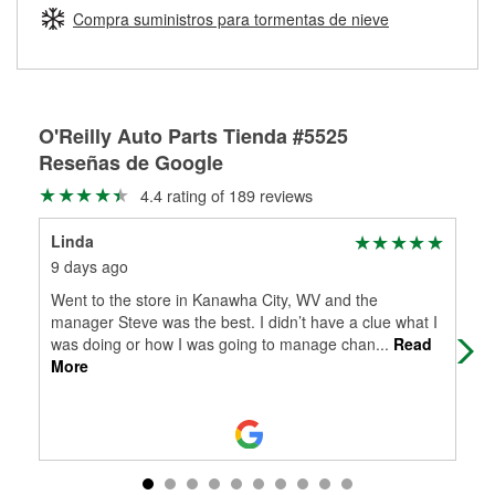
medirán tus tambores o discos para determinar si pueden
Compra suministros para tormentas de nieve
Más información sobre el Programa de Préstamo de
ser rectificados con seguridad. Si tus tambores o discos no
Herramientas de O'Reilly
pueden ser reutilizados, podemos ayudarte a encontrar las
partes de reemplazo correctas para tu reparación.
Rectificación de tambores y discos de freno
O'Reilly Auto Parts Tienda #5525
Reseñas de Google
4.4 rating of 189 reviews
Linda
Bee
9 days ago
2 m
Went to the store in Kanawha City, WV and the
Fix
manager Steve was the best. I didn’t have a clue what I
mul
was doing or how I was going to manage chan
...
Read
More