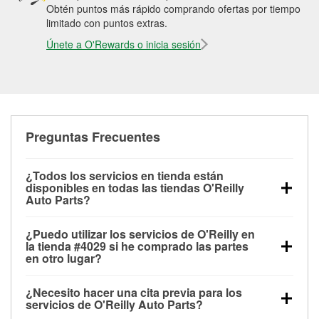
Obtén puntos más rápido comprando ofertas por tiempo
limitado con puntos extras.
Únete a O'Rewards o inicia sesión
Preguntas Frecuentes
¿Todos los servicios en tienda están
disponibles en todas las tiendas O'Reilly
Auto Parts?
Todos los servicios gratuitos de tienda, incluyendo
¿Puedo utilizar los servicios de O'Reilly en
las pruebas de batería, pruebas de alternador y
la tienda #4029 si he comprado las partes
motor de arranque, revisión de la luz “Check Engine”
en otro lugar?
con O'Reilly VeriScan® e instalación de
Puedes solicitar la mayoría de los servicios en tienda
limpiaparabrisas o bombillas, están disponibles en
¿Necesito hacer una cita previa para los
de O'Reilly Auto Parts que estén disponibles en la
todas las tiendas O'Reilly Auto Parts. La tienda
servicios de O'Reilly Auto Parts?
tienda #4029 de Parkersburg, WV aunque hayas
O'Reilly #4029 de Parkersburg, WV también ofrece