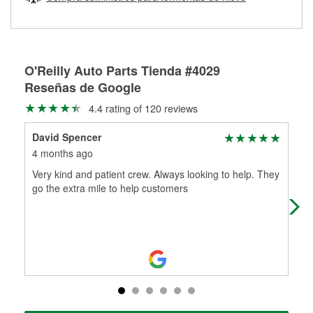
Más información sobre el Programa de Préstamo de
ser rectificados con seguridad. Si tus tambores o discos no
Herramientas de O'Reilly
pueden ser reutilizados, podemos ayudarte a encontrar las
partes de reemplazo correctas para tu reparación.
Rectificación de tambores y discos de freno
O'Reilly Auto Parts Tienda #4029
Reseñas de Google
4.4 rating of 120 reviews
David Spencer
lyn
4 months ago
6 m
Very kind and patient crew. Always looking to help. They
I h
go the extra mile to help customers
was
emp
Mo