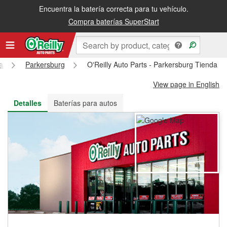
Encuentra la batería correcta para tu vehículo.
Recibe tu orden gratis al día siguiente o recógela en la tienda
Compra baterías SuperStart
a
Parkersburg
O'Reilly Auto Parts - Parkersburg Tienda #
View page in English
Detalles
Baterías para autos