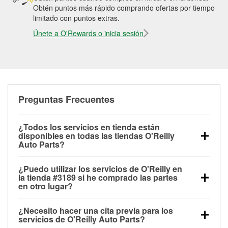
Obtén puntos más rápido comprando ofertas por tiempo
limitado con puntos extras.
Únete a O'Rewards o inicia sesión
Preguntas Frecuentes
¿Todos los servicios en tienda están
disponibles en todas las tiendas O'Reilly
Auto Parts?
Todos los servicios gratuitos de tienda, incluyendo
¿Puedo utilizar los servicios de O'Reilly en
las pruebas de batería, pruebas de alternador y
la tienda #3189 si he comprado las partes
motor de arranque, revisión de la luz “Check Engine”
en otro lugar?
con O'Reilly VeriScan® e instalación de
Puedes solicitar la mayoría de los servicios en tienda
limpiaparabrisas o bombillas, están disponibles en
¿Necesito hacer una cita previa para los
de O'Reilly Auto Parts que estén disponibles en la
todas las tiendas O'Reilly Auto Parts. La tienda
servicios de O'Reilly Auto Parts?
tienda #3189 de Cheyenne, WY aunque hayas