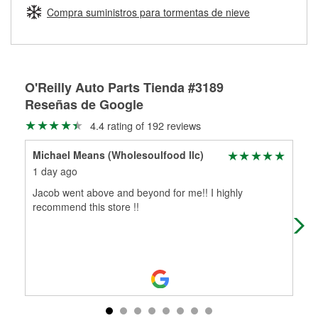
medirán tus tambores o discos para determinar si pueden
Compra suministros para tormentas de nieve
Más información sobre el Programa de Préstamo de
ser rectificados con seguridad. Si tus tambores o discos no
Herramientas de O'Reilly
pueden ser reutilizados, podemos ayudarte a encontrar las
partes de reemplazo correctas para tu reparación.
Rectificación de tambores y discos de freno
O'Reilly Auto Parts Tienda #3189
Reseñas de Google
4.4 rating of 192 reviews
Michael Means (Wholesoulfood llc)
Kat
1 day ago
19 
Jacob went above and beyond for me!! I highly
Help
recommend this store !!