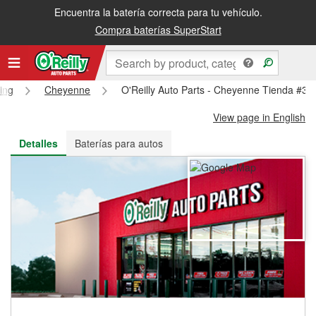
Encuentra la batería correcta para tu vehículo.
Recibe tu orden gratis al día siguiente o recógela en la tienda
Compra baterías SuperStart
ing
Cheyenne
O'Reilly Auto Parts - Cheyenne Tienda #31
View page in English
Detalles
Baterías para autos