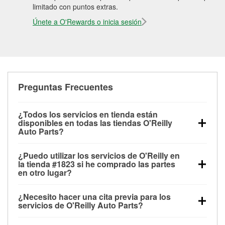
limitado con puntos extras.
Únete a O'Rewards o inicia sesión
Preguntas Frecuentes
¿Todos los servicios en tienda están
disponibles en todas las tiendas O'Reilly
Auto Parts?
Todos los servicios gratuitos de tienda, incluyendo
¿Puedo utilizar los servicios de O'Reilly en
las pruebas de batería, pruebas de alternador y
la tienda #1823 si he comprado las partes
motor de arranque, revisión de la luz “Check Engine”
en otro lugar?
con O'Reilly VeriScan® e instalación de
Puedes solicitar la mayoría de los servicios en tienda
limpiaparabrisas o bombillas, están disponibles en
¿Necesito hacer una cita previa para los
de O'Reilly Auto Parts que estén disponibles en la
todas las tiendas O'Reilly Auto Parts. La tienda
servicios de O'Reilly Auto Parts?
tienda #1823 de Gillette, WY aunque hayas
O'Reilly #1823 de Gillette, WY también ofrece
No es necesario agendar una cita para ninguno de
comprado las partes en otro sitio. Los servicios como