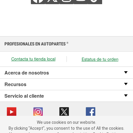
PROFESIONALES EN AUTOPARTES
®
Contacta tu tienda local
Estatus de tu orden
Acerca de nosotros
Recursos
Servicio al cliente
We use cookies on our website.
We use cookies on our website. By clicking "Accept", you consent
Copyright © 2008-2026 O’Reilly Auto Parts v OST_3.2.0.0.729 (3) cv1361
By clicking "Accept", you consent to the use of All the cookies.
to the use of All the cookies.
catalog_main