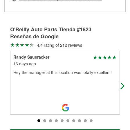
Más información sobre el Programa de Préstamo de
ser rectificados con seguridad. Si tus tambores o discos no
Herramientas de O'Reilly
pueden ser reutilizados, podemos ayudarte a encontrar las
partes de reemplazo correctas para tu reparación.
Rectificación de tambores y discos de freno
O'Reilly Auto Parts Tienda #1823
Reseñas de Google
4.4 rating of 212 reviews
Randy Saueracker
Dan
16 days ago
3 m
Hey the manager at this location was totally excellent!
Whe