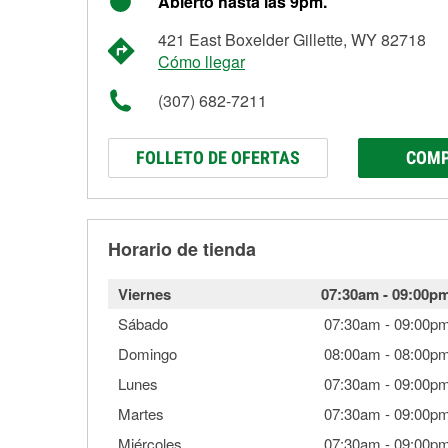
Abierto hasta las 9pm.
421 East Boxelder Gillette, WY 82718
Cómo llegar
(307) 682-7211
FOLLETO DE OFERTAS
COMP
Horario de tienda
Viernes
07:30am
-
09:00p
Sábado
07:30am
-
09:00p
Domingo
08:00am
-
08:00p
Lunes
07:30am
-
09:00p
Martes
07:30am
-
09:00p
Miércoles
07:30am
-
09:00p