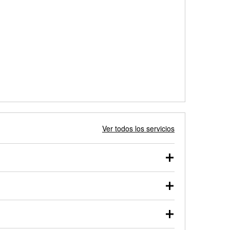
Ver todos los servicios
 autos, camionetas, SUVs, vehículos comerciales y
 probarse dentro o fuera del vehículo y cargarse en
uno de nuestros profesionales te ayudará a encontrar
otor de arranque o alternador. Lleva tu vehículo a tu
y arranque en el estacionamiento, o desmonta el
rueben.