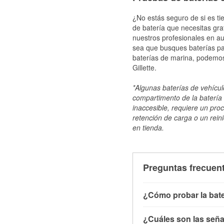
¿No estás seguro de si es tie
de batería que necesitas gra
nuestros profesionales en au
sea que busques baterías par
baterías de marina, podemos
Gillette.
*Algunas baterías de vehículo
compartimento de la batería 
inaccesible, requiere un pro
retención de carga o un reini
en tienda.
Preguntas frecuent
¿Cómo probar la bate
Puedes probar la bater
¿Cuáles son las señal
con el vehículo apagado