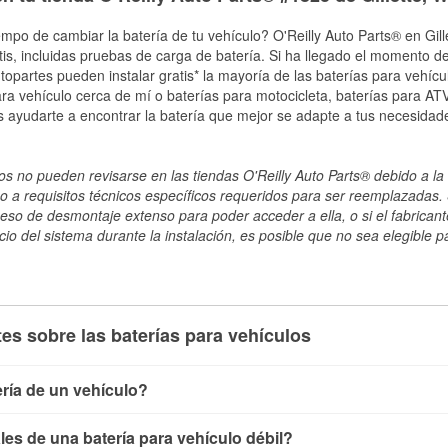
mpo de cambiar la batería de tu vehículo? O'Reilly Auto Parts® en Gille
tis, incluidas pruebas de carga de batería. Si ha llegado el momento de
topartes pueden instalar gratis* la mayoría de las baterías para vehíc
a vehículo cerca de mí o baterías para motocicleta, baterías para ATV,
 ayudarte a encontrar la batería que mejor se adapte a tus necesidad
s no pueden revisarse en las tiendas O'Reilly Auto Parts® debido a la 
o a requisitos técnicos específicos requeridos para ser reemplazadas. S
ceso de desmontaje extenso para poder acceder a ella, o si el fabricant
cio del sistema durante la instalación, es posible que no sea elegible pa
es sobre las baterías para vehículos
ría de un vehículo?
ía de un vehículo de varias maneras. El método más rápido es ut
es de una batería para vehículo débil?
, conecta los cables a las terminales de la batería y verifica el 