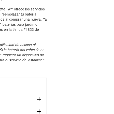
tte, WY ofrece los servicios
 reemplazar tu batería,
ulos al comprar una nueva. Ya
 baterías para jardín o
es en la tienda #1823 de
dificultad de acceso al
i la batería del vehículo es
e requiere un dispositivo de
ra el servicio de instalación
ilizar un multímetro:
voltaje: una batería en