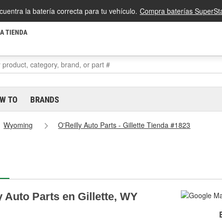
cuentra la batería correcta para tu vehículo.
Compra baterías SuperSta
LA TIENDA
W TO
BRANDS
Wyoming
O'Reilly Auto Parts - Gillette Tienda #1823
 Auto Parts en Gillette, WY