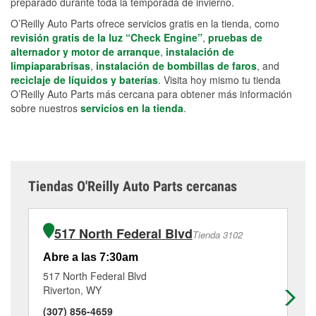
preparado durante toda la temporada de invierno.
O’Reilly Auto Parts ofrece servicios gratis en la tienda, como
revisión gratis de la luz “Check Engine”
,
pruebas de
alternador y motor de arranque
,
instalación de
limpiaparabrisas
,
instalación de bombillas de faros
, and
reciclaje de líquidos y baterías
. Visita hoy mismo tu tienda
O’Reilly Auto Parts más cercana para obtener más información
sobre nuestros
servicios en la tienda
.
Tiendas O'Reilly Auto Parts cercanas
517 North Federal Blvd
Tienda 3102
Abre a las 7:30am
Ab
517 North Federal Blvd
42
Riverton, WY
Th
(307) 856-4659
(3