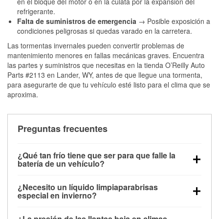
en el bloque del motor o en la culata por la expansión del
refrigerante.
Falta de suministros de emergencia
→ Posible exposición a
condiciones peligrosas si quedas varado en la carretera.
Las tormentas invernales pueden convertir problemas de
mantenimiento menores en fallas mecánicas graves. Encuentra
las partes y suministros que necesitas en la tienda O’Reilly Auto
Parts #2113 en Lander, WY, antes de que llegue una tormenta,
para asegurarte de que tu vehículo esté listo para el clima que se
aproxima.
Preguntas frecuentes
¿Qué tan frío tiene que ser para que falle la
batería de un vehículo?
La capacidad de la batería comienza a disminuir por
¿Necesito un líquido limpiaparabrisas
debajo de los 32 °F y puede perder hasta la mitad de
especial en invierno?
su potencia de arranque cerca de los 0 °F, lo que
Sí. El líquido limpiaparabrisas para invierno resiste
aumenta la probabilidad de que el vehículo no
¿La presión de las llantas baja en climas