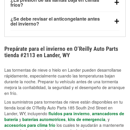
la congelación y ayuda a disolver la sal y la nieve
arranque.
fríos?
derretida en la carretera para mejorar la visibilidad.
Sí. La presión de las llantas normalmente disminuye
¿Se debe revisar el anticongelante antes
alrededor de 1 PSI por cada 10 °F que baja la
del invierno?
temperatura. Puedes obtener más información sobre
Sí. Una mezcla adecuada del anticongelante protege
la baja presión en invierno en nuestro artículo.
el motor contra la congelación, las grietas internas y
el sobrecalentamiento en condiciones de frío
Prepárate para el invierno en O’Reilly Auto Parts
extremo. Aprende cómo comprobar la protección
tienda #2113 en Lander, WY
anticongelante en nuestra sección How-To.
Las tormentas de nieve o hielo en Lander pueden desarrollarse
rápidamente, especialmente cuando las temperaturas bajan
durante la noche. Preparar tu vehículo antes de una tormenta
mejora la confiabilidad, la seguridad y el desempeño de arranque
en frío.
Los suministros para tormentas de nieve están disponibles en tu
tienda local de O’Reilly Auto Parts 185 South 2nd Street en
Lander, WY, incluyendo
fluidos para invierno
,
arrancadores de
batería
y
baterías automotrices
,
kits de emergencia
, y
accesorios para clima frío
los cuales te ayudarán a mantenerte