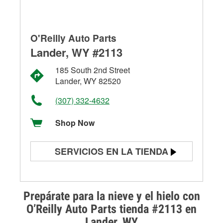
O'Reilly Auto Parts
Lander, WY #2113
185 South 2nd Street
Lander, WY 82520
(307) 332-4632
Shop Now
SERVICIOS EN LA TIENDA
Prueba de batería
Prueba de alternadores y
Prepárate para la nieve y el hielo con
arrancadores
O’Reilly Auto Parts tienda #2113 en
Lander, WY