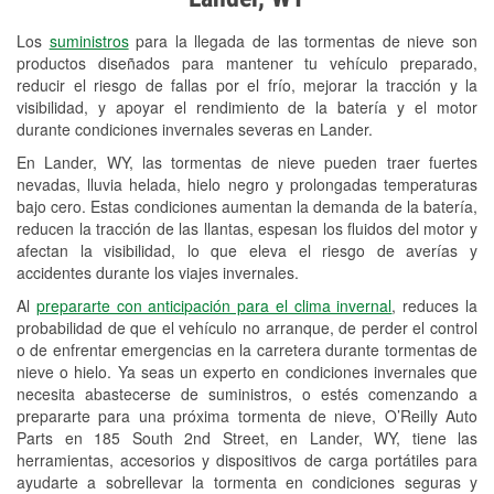
Revisión de la luz "Check Engine"
Los
suministros
para la llegada de las tormentas de nieve son
Reciclaje de baterías y aceite
productos diseñados para mantener tu vehículo preparado,
reducir el riesgo de fallas por el frío, mejorar la tracción y la
Instalación de bombillas de faros
visibilidad, y apoyar el rendimiento de la batería y el motor
Instalación de limpiaparabrisas
durante condiciones invernales severas en Lander.
En Lander, WY, las tormentas de nieve pueden traer fuertes
Programa de Préstamo de
nevadas, lluvia helada, hielo negro y prolongadas temperaturas
Herramientas
bajo cero. Estas condiciones aumentan la demanda de la batería,
reducen la tracción de las llantas, espesan los fluidos del motor y
Rectificación de tambores y discos de
afectan la visibilidad, lo que eleva el riesgo de averías y
freno
accidentes durante los viajes invernales.
Al
prepararte con anticipación para el clima invernal
, reduces la
Snowstorm Supplies
probabilidad de que el vehículo no arranque, de perder el control
o de enfrentar emergencias en la carretera durante tormentas de
Conoce más
nieve o hielo. Ya seas un experto en condiciones invernales que
necesita abastecerse de suministros, o estés comenzando a
prepararte para una próxima tormenta de nieve, O’Reilly Auto
Parts en 185 South 2nd Street, en Lander, WY, tiene las
herramientas, accesorios y dispositivos de carga portátiles para
ayudarte a sobrellevar la tormenta en condiciones seguras y