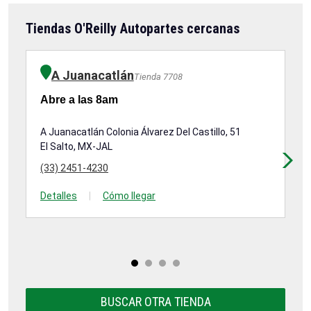
Tiendas O'Reilly Autopartes cercanas
A Juanacatlán
Tienda 7708
Abre a las 8am
Ab
A Juanacatlán Colonia Álvarez Del Castillo, 51
Ca
El Salto, MX-JAL
De
Tl
(33) 2451-4230
(3
Detalles
|
Cómo llegar
De
BUSCAR OTRA TIENDA