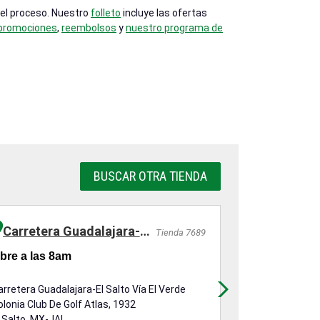
 el proceso. Nuestro
folleto
incluye las ofertas
 promociones
,
reembolsos
y
nuestro programa de
BUSCAR OTRA TIENDA
Carretera Guadalajara-El Salto Vía El Verde
Prolongac
Tienda 7689
bre a las 8am
Abre a las 8
arretera Guadalajara-El Salto Vía El Verde
Prolongación Hi
olonia Club De Golf Atlas, 1932
Int. B
l Salto, MX-JAL
Zapotlanejo, M