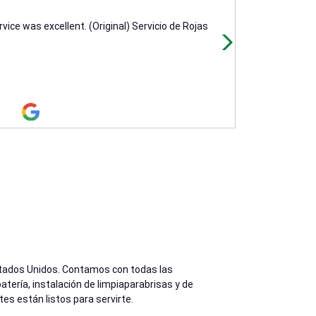
8 days ago
vice was excellent. (Original) Servicio de Rojas
(Translated by
(Original) Muy
Estados Unidos. Contamos con todas las
tería, instalación de limpiaparabrisas y de
es están listos para servirte.