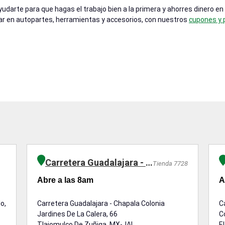
darte para que hagas el trabajo bien a la primera y ahorres dinero en
ar en autopartes, herramientas y accesorios, con nuestros
cupones y
Carretera Guadalajara - Chapala
Tienda 7728
Abre a las 8am
A
o,
Carretera Guadalajara - Chapala Colonia
C
Jardines De La Calera, 66
C
Tlajomulco De Zuñiga, MX-JAL
E