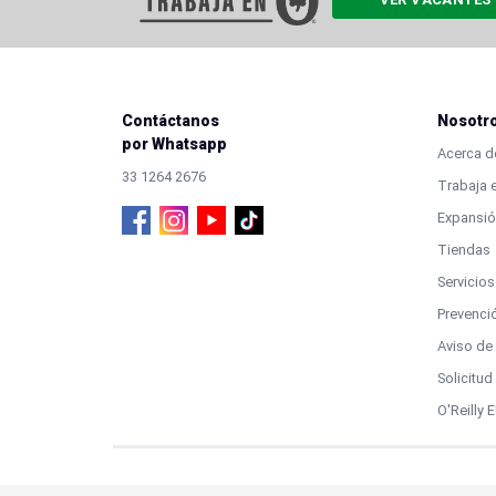
Contáctanos
Nosotr
por Whatsapp
Acerca de
33 1264 2676
Trabaja e
Expansió
Tiendas
Servicios
Prevenci
Aviso de
Solicitu
O'Reilly 
Profesionales en Autopartes | O’Reilly Autopart