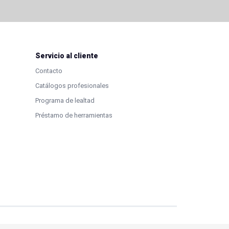
Servicio al cliente
Contacto
Catálogos profesionales
Programa de lealtad
Préstamo de herramientas
s en esta página son propiedad de sus titulares.