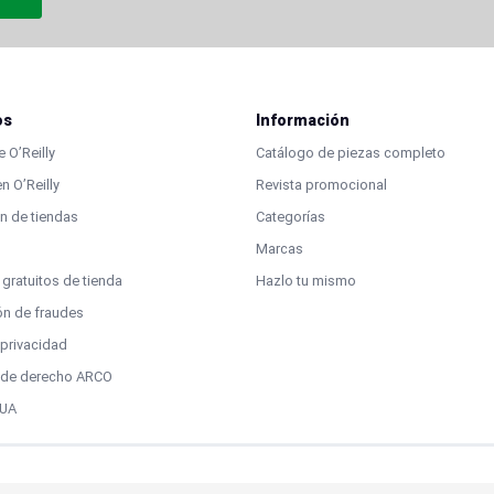
os
Información
 O’Reilly
Catálogo de piezas completo
n O’Reilly
Revista promocional
n de tiendas
Categorías
Marcas
 gratuitos de tienda
Hazlo tu mismo
ón de fraudes
 privacidad
d de derecho ARCO
EUA
es 2025 | Todos los derechos reservados | Marca Registrada | Las marcas usada