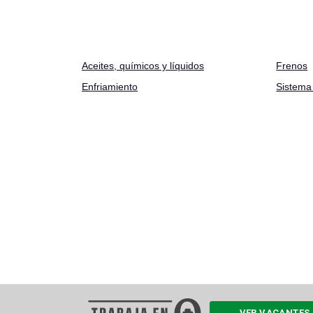
Aceites
,
químicos y líquidos
Frenos
Enfriamiento
Sistema 
VER VACANTES