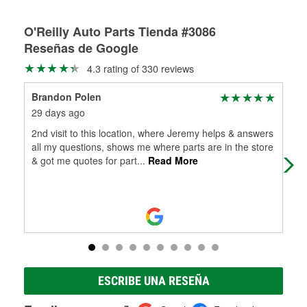
Rectificación de tambores y discos de freno
O'Reilly Auto Parts Tienda #3086
Reseñas de Google
4.3 rating of 330 reviews
Brandon Polen
Pat
29 days ago
1 m
2nd visit to this location, where Jeremy helps & answers
O'R
all my questions, shows me where parts are in the store
the
& got me quotes for part
...
Read More
me 
ESCRIBE UNA RESEÑA