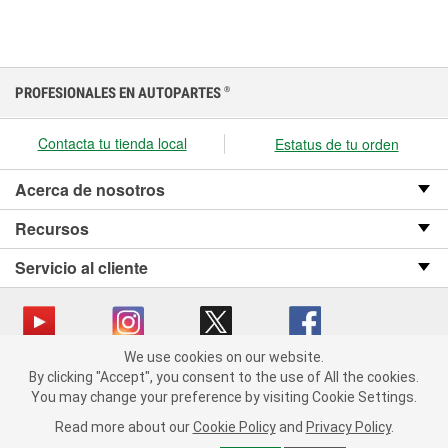
PROFESIONALES EN AUTOPARTES
®
Contacta tu tienda local
Estatus de tu orden
Acerca de nosotros
Recursos
Servicio al cliente
We use cookies on our website.
We use cookies on our website. By clicking "Accept", you consent
Copyright © 2008-2026 O’Reilly Auto Parts v OST_3.2.0.0.729 (3) cv1361
By clicking "Accept", you consent to the use of All the cookies.
to the use of All the cookies.
catalog_main
You may change your preference by visiting Cookie Settings.
You may change your preference by visiting Cookie Settings.
Política de privacidad
Ley de transparencia en las cadenas de suministro
Read more about our
Read more about our
Cookie Policy
Cookie Policy
and
and
Privacy Policy
Privacy Policy
.
.
de California