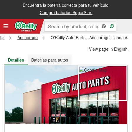
Encuentra la batería correcta para tu vehículo.
Recibe tu orden gratis al día siguiente o recógela en la tienda
Compra baterías SuperStart
ska
Anchorage
O'Reilly Auto Parts - Anchorage Tienda #3
View page in English
Detalles
Baterías para autos