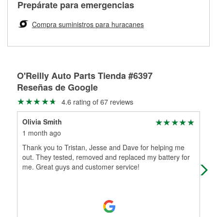
Más información sobre el Programa de Préstamo de
ser rectificados con seguridad. Si tus tambores o discos no
Prepárate para emergencias
averiada o determina los acoplamientos y la longitud
Herramientas de O'Reilly
pueden ser reutilizados, podemos ayudarte a encontrar las
adecuados para que te construyamos una nueva. O'Reilly
partes de reemplazo correctas para tu reparación.
Compra suministros para huracanes
Auto Parts tiene las mangueras y los acoples adecuados
Rectificación de tambores y discos de freno
para reparar el sistema hidráulico de tu maquinaria
agrícola o de construcción.
Más información acerca del servicio de mangueras
O'Reilly Auto Parts Tienda #6397
hidráulicas a la medida en tu tienda local
Reseñas de Google
4.6 rating of 67 reviews
Olivia Smith
Jay
1 month ago
4 m
Thank you to Tristan, Jesse and Dave for helping me
This
out. They tested, removed and replaced my battery for
park
me. Great guys and customer service!
the