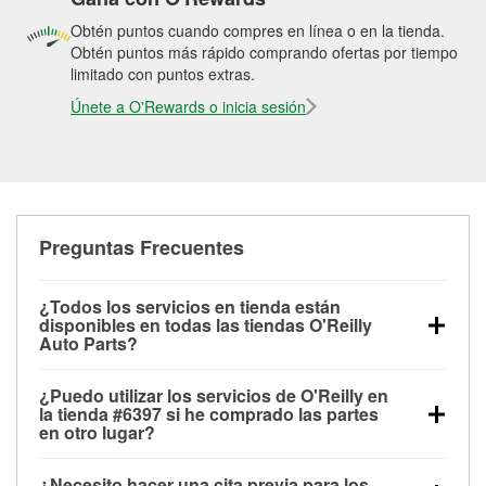
Obtén puntos cuando compres en línea o en la tienda.
Obtén puntos más rápido comprando ofertas por tiempo
limitado con puntos extras.
Únete a O'Rewards o inicia sesión
Preguntas Frecuentes
¿Todos los servicios en tienda están
disponibles en todas las tiendas O'Reilly
Auto Parts?
Todos los servicios gratuitos de tienda, incluyendo
¿Puedo utilizar los servicios de O'Reilly en
las pruebas de batería, pruebas de alternador y
la tienda #6397 si he comprado las partes
motor de arranque, revisión de la luz “Check Engine”
en otro lugar?
con O'Reilly VeriScan® e instalación de
Puedes solicitar la mayoría de los servicios en tienda
limpiaparabrisas o bombillas, están disponibles en
¿Necesito hacer una cita previa para los