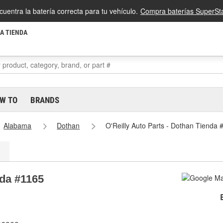
cuentra la batería correcta para tu vehículo.
Compra baterías SuperSta
LA TIENDA
W TO
BRANDS
Alabama
Dothan
O'Reilly Auto Parts - Dothan Tienda 
nda #1165