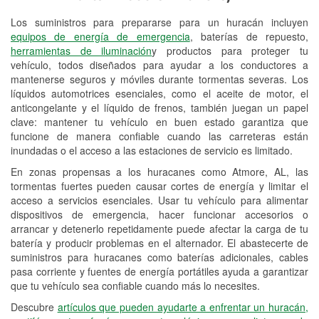
Los suministros para prepararse para un huracán incluyen
Reciclaje de baterías y aceite
equipos de energía de emergencia
, baterías de repuesto,
herramientas de iluminación
y productos para proteger tu
Instalación de bombillas de faros
vehículo, todos diseñados para ayudar a los conductores a
Instalación de limpiaparabrisas
mantenerse seguros y móviles durante tormentas severas. Los
líquidos automotrices esenciales, como el aceite de motor, el
Programa de Préstamo de
anticongelante y el líquido de frenos, también juegan un papel
clave: mantener tu vehículo en buen estado garantiza que
Herramientas
funcione de manera confiable cuando las carreteras están
inundadas o el acceso a las estaciones de servicio es limitado.
Rectificación de tambores y discos de
freno
En zonas propensas a los huracanes como Atmore, AL, las
tormentas fuertes pueden causar cortes de energía y limitar el
Hurricane Supplies
acceso a servicios esenciales. Usar tu vehículo para alimentar
dispositivos de emergencia, hacer funcionar accesorios o
Conoce más
arrancar y detenerlo repetidamente puede afectar la carga de tu
batería y producir problemas en el alternador. El abastecerte de
suministros para huracanes como baterías adicionales, cables
pasa corriente y fuentes de energía portátiles ayuda a garantizar
que tu vehículo sea confiable cuando más lo necesites.
Descubre
artículos que pueden ayudarte a enfrentar un huracán,