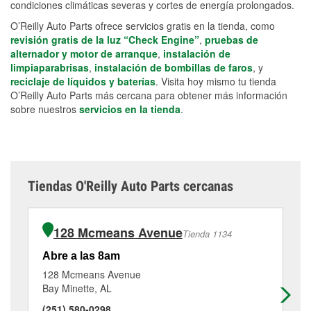
condiciones climáticas severas y cortes de energía prolongados.
O’Reilly Auto Parts ofrece servicios gratis en la tienda, como
revisión gratis de la luz “Check Engine”
,
pruebas de
alternador y motor de arranque
,
instalación de
limpiaparabrisas
,
instalación de bombillas de faros
, y
reciclaje de líquidos y baterías
. Visita hoy mismo tu tienda
O’Reilly Auto Parts más cercana para obtener más información
sobre nuestros
servicios en la tienda
.
Tiendas O'Reilly Auto Parts cercanas
128 Mcmeans Avenue
Tienda 1134
Abre a las 8am
Ab
128 Mcmeans Avenue
91
Bay Minette, AL
Br
(251) 580-0298
(2