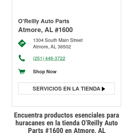
O'Reilly Auto Parts
Atmore, AL #1600
1304 South Main Street
Atmore, AL 36502
(251) 446-3722
Shop Now
SERVICIOS EN LA TIENDA
Prueba de batería
Prueba de alternadores y
Encuentra productos esenciales para
arrancadores
huracanes en la tienda O’Reilly Auto
Parts #1600 en Atmore, AL
Revisión de la luz "Check Engine"