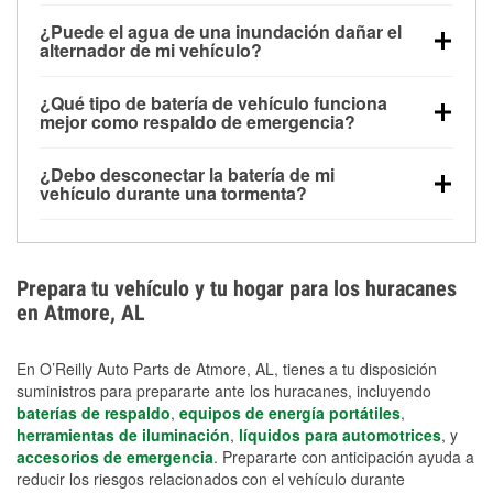
Una batería completamente cargada puede
¿Puede el agua de una inundación dañar el
alimentar pequeños accesorios durante un tiempo
alternador de mi vehículo?
limitado, pero el uso repetido sin conducir el vehículo
Sí. Los alternadores suelen estar montados en la
puede descargarla rápidamente. Se recomienda
¿Qué tipo de batería de vehículo funciona
parte baja del compartimento del motor y pueden
contar con un equipo de carga de respaldo para
mejor como respaldo de emergencia?
dañarse si se sumergen, lo que puede provocar una
cortes prolongados.
Las baterías AGM y marinas se usan comúnmente
falla en el sistema de carga y que la batería se agote
¿Debo desconectar la batería de mi
para aplicaciones de ciclo profundo porque son
días después de la exposición.
vehículo durante una tormenta?
selladas, resistentes a las vibraciones y más
Desconectarla puede ayudar a prevenir ciertas
adecuadas para ciclos repetidos de descarga
sobrecargas eléctricas, pero no te protegerá contra
profunda y recarga.
los daños por inundación. Evitar el agua estancada y
Prepara tu vehículo y tu hogar para los huracanes
preparar opciones de carga de respaldo son
en Atmore, AL
medidas de protección más efectivas.
En O’Reilly Auto Parts de Atmore, AL, tienes a tu disposición
suministros para prepararte ante los huracanes, incluyendo
baterías de respaldo
,
equipos de energía portátiles
,
herramientas de iluminación
,
líquidos para automotrices
, y
accesorios de emergencia
. Prepararte con anticipación ayuda a
reducir los riesgos relacionados con el vehículo durante