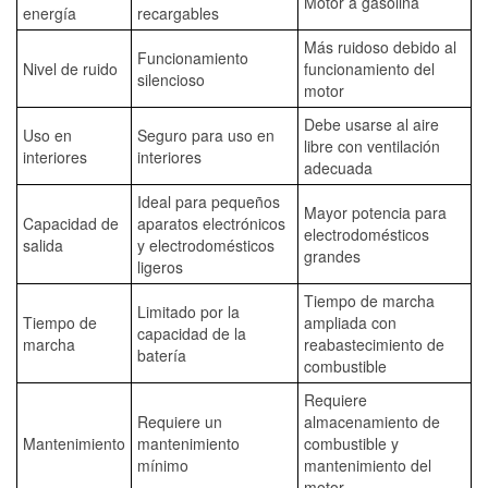
Motor a gasolina
energía
recargables
Más ruidoso debido al
Funcionamiento
Nivel de ruido
funcionamiento del
silencioso
motor
Debe usarse al aire
Uso en
Seguro para uso en
libre con ventilación
interiores
interiores
adecuada
Ideal para pequeños
Mayor potencia para
Capacidad de
aparatos electrónicos
electrodomésticos
salida
y electrodomésticos
grandes
ligeros
Tiempo de marcha
Limitado por la
Tiempo de
ampliada con
capacidad de la
marcha
reabastecimiento de
batería
combustible
Requiere
Requiere un
almacenamiento de
Mantenimiento
mantenimiento
combustible y
mínimo
mantenimiento del
motor