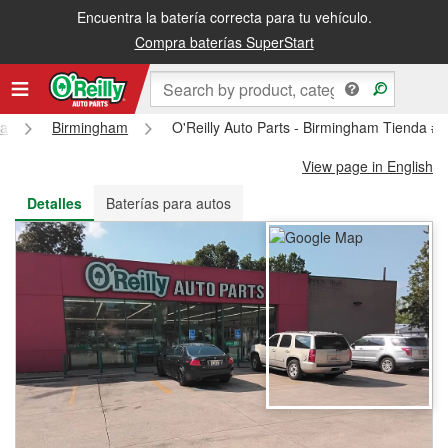
Encuentra la batería correcta para tu vehículo.
Recibe tu orden gratis al día siguiente o recógela en la tienda
Compra baterías SuperStart
ma
Birmingham
O'Reilly Auto Parts - Birmingham Tienda #
View page in English
Detalles
Baterías para autos