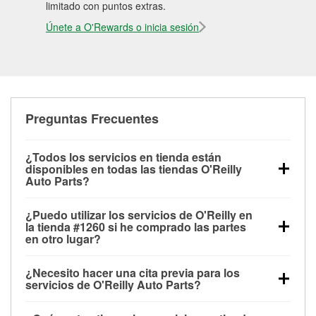
limitado con puntos extras.
Únete a O'Rewards o inicia sesión
Preguntas Frecuentes
¿Todos los servicios en tienda están
disponibles en todas las tiendas O'Reilly
Auto Parts?
Todos los servicios gratuitos de tienda, incluyendo
¿Puedo utilizar los servicios de O'Reilly en
las pruebas de batería, pruebas de alternador y
la tienda #1260 si he comprado las partes
motor de arranque, revisión de la luz “Check Engine”
en otro lugar?
con O'Reilly VeriScan® e instalación de
Puedes solicitar la mayoría de los servicios en tienda
limpiaparabrisas o bombillas, están disponibles en
¿Necesito hacer una cita previa para los
de O'Reilly Auto Parts que estén disponibles en la
todas las tiendas O'Reilly Auto Parts. La tienda
servicios de O'Reilly Auto Parts?
tienda #1260 de Birmingham, AL aunque hayas
O'Reilly #1260 de Birmingham, AL también ofrece
No es necesario agendar una cita para ninguno de
comprado las partes en otro sitio. Los servicios como
servicios especializados como:
reciclaje de baterías