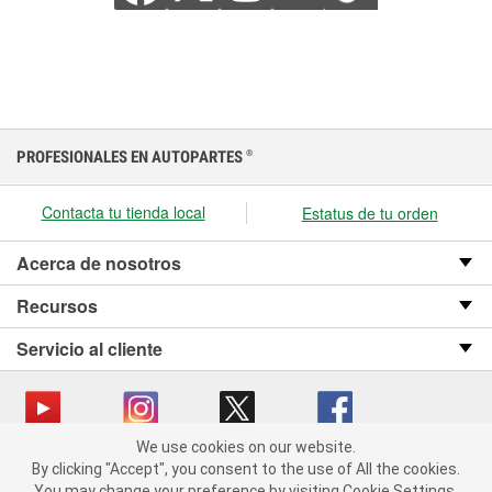
PROFESIONALES EN AUTOPARTES
®
Contacta tu tienda local
Estatus de tu orden
Acerca de nosotros
Recursos
Servicio al cliente
We use cookies on our website.
We use cookies on our website. By clicking "Accept", you consent
Copyright © 2008-2026 O’Reilly Auto Parts v OST_3.2.0.0.729 (3) cv1361
By clicking "Accept", you consent to the use of All the cookies.
to the use of All the cookies.
catalog_main
You may change your preference by visiting Cookie Settings.