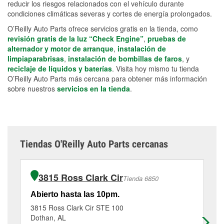
reducir los riesgos relacionados con el vehículo durante
condiciones climáticas severas y cortes de energía prolongados.
O’Reilly Auto Parts ofrece servicios gratis en la tienda, como
revisión gratis de la luz “Check Engine”
,
pruebas de
alternador y motor de arranque
,
instalación de
limpiaparabrisas
,
instalación de bombillas de faros
, y
reciclaje de líquidos y baterías
. Visita hoy mismo tu tienda
O’Reilly Auto Parts más cercana para obtener más información
sobre nuestros
servicios en la tienda
.
Tiendas O'Reilly Auto Parts cercanas
3815 Ross Clark Cir
Tienda 6850
Abierto hasta las 10pm.
Ab
3815 Ross Clark Cir STE 100
42
Dothan, AL
Do