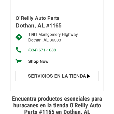
O'Reilly Auto Parts
Dothan, AL #1165
1991 Montgomery Highway
Dothan, AL 36303
(334) 671-1088
Shop Now
SERVICIOS EN LA TIENDA
Prueba de batería
Prueba de alternadores y
Encuentra productos esenciales para
arrancadores
huracanes en la tienda O’Reilly Auto
Parts #1165 en Dothan, AL
Revisión de la luz "Check Engine"