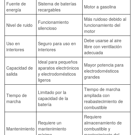
Fuente de
Sistema de baterías
Motor a gasolina
energía
recargables
Más ruidoso debido al
Funcionamiento
Nivel de ruido
funcionamiento del
silencioso
motor
Debe usarse al aire
Uso en
Seguro para uso en
libre con ventilación
interiores
interiores
adecuada
Ideal para pequeños
Mayor potencia para
Capacidad de
aparatos electrónicos
electrodomésticos
salida
y electrodomésticos
grandes
ligeros
Tiempo de marcha
Limitado por la
Tiempo de
ampliada con
capacidad de la
marcha
reabastecimiento de
batería
combustible
Requiere
Requiere un
almacenamiento de
Mantenimiento
mantenimiento
combustible y
mínimo
mantenimiento del