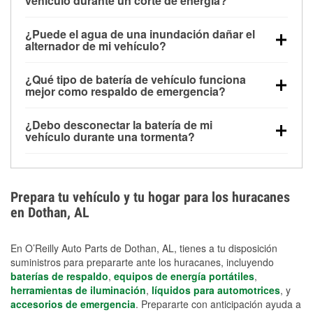
vehículo durante un corte de energía?
Una batería completamente cargada puede
¿Puede el agua de una inundación dañar el
alimentar pequeños accesorios durante un tiempo
alternador de mi vehículo?
limitado, pero el uso repetido sin conducir el vehículo
Sí. Los alternadores suelen estar montados en la
puede descargarla rápidamente. Se recomienda
¿Qué tipo de batería de vehículo funciona
parte baja del compartimento del motor y pueden
contar con un equipo de carga de respaldo para
mejor como respaldo de emergencia?
dañarse si se sumergen, lo que puede provocar una
cortes prolongados.
Las baterías AGM y marinas se usan comúnmente
falla en el sistema de carga y que la batería se agote
¿Debo desconectar la batería de mi
para aplicaciones de ciclo profundo porque son
días después de la exposición.
vehículo durante una tormenta?
selladas, resistentes a las vibraciones y más
Desconectarla puede ayudar a prevenir ciertas
adecuadas para ciclos repetidos de descarga
sobrecargas eléctricas, pero no te protegerá contra
profunda y recarga.
los daños por inundación. Evitar el agua estancada y
Prepara tu vehículo y tu hogar para los huracanes
preparar opciones de carga de respaldo son
en Dothan, AL
medidas de protección más efectivas.
En O’Reilly Auto Parts de Dothan, AL, tienes a tu disposición
suministros para prepararte ante los huracanes, incluyendo
baterías de respaldo
,
equipos de energía portátiles
,
herramientas de iluminación
,
líquidos para automotrices
, y
accesorios de emergencia
. Prepararte con anticipación ayuda a