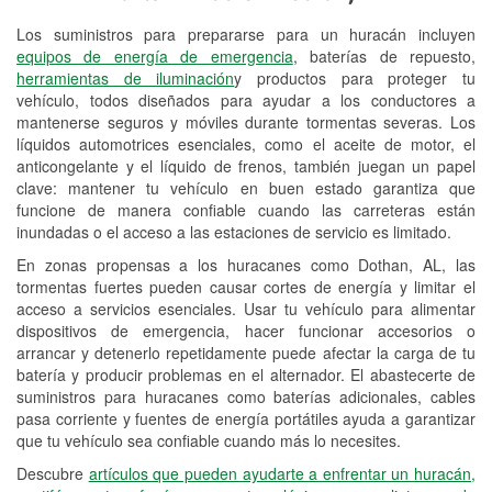
Los suministros para prepararse para un huracán incluyen
Reciclaje de baterías y aceite
equipos de energía de emergencia
, baterías de repuesto,
herramientas de iluminación
y productos para proteger tu
Instalación de bombillas de faros
vehículo, todos diseñados para ayudar a los conductores a
Instalación de limpiaparabrisas
mantenerse seguros y móviles durante tormentas severas. Los
líquidos automotrices esenciales, como el aceite de motor, el
Programa de Préstamo de
anticongelante y el líquido de frenos, también juegan un papel
clave: mantener tu vehículo en buen estado garantiza que
Herramientas
funcione de manera confiable cuando las carreteras están
inundadas o el acceso a las estaciones de servicio es limitado.
Rectificación de tambores y discos de
freno
En zonas propensas a los huracanes como Dothan, AL, las
tormentas fuertes pueden causar cortes de energía y limitar el
Hurricane Supplies
acceso a servicios esenciales. Usar tu vehículo para alimentar
dispositivos de emergencia, hacer funcionar accesorios o
Conoce más
arrancar y detenerlo repetidamente puede afectar la carga de tu
batería y producir problemas en el alternador. El abastecerte de
suministros para huracanes como baterías adicionales, cables
pasa corriente y fuentes de energía portátiles ayuda a garantizar
que tu vehículo sea confiable cuando más lo necesites.
Descubre
artículos que pueden ayudarte a enfrentar un huracán,