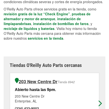
condiciones climáticas severas y cortes de energía prolongados.
O’Reilly Auto Parts ofrece servicios gratis en la tienda, como
revisión gratis de la luz “Check Engine”
,
pruebas de
alternador y motor de arranque
,
instalación de
limpiaparabrisas
,
instalación de bombillas de faros
, y
reciclaje de líquidos y baterías
. Visita hoy mismo tu tienda
O’Reilly Auto Parts más cercana para obtener más información
sobre nuestros
servicios en la tienda
.
Tiendas O'Reilly Auto Parts cercanas
203 New Centre Dr
Tienda 6942
Abierto hasta las 9pm.
Ab
203 New Centre Dr
15
Enterprise, AL
Dal
(334) 433-9003
(3