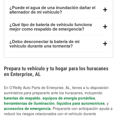
Una batería completamente cargada puede
¿Puede el agua de una inundación dañar el
alimentar pequeños accesorios durante un tiempo
alternador de mi vehículo?
limitado, pero el uso repetido sin conducir el vehículo
Sí. Los alternadores suelen estar montados en la
puede descargarla rápidamente. Se recomienda
¿Qué tipo de batería de vehículo funciona
parte baja del compartimento del motor y pueden
contar con un equipo de carga de respaldo para
mejor como respaldo de emergencia?
dañarse si se sumergen, lo que puede provocar una
cortes prolongados.
Las baterías AGM y marinas se usan comúnmente
falla en el sistema de carga y que la batería se agote
¿Debo desconectar la batería de mi
para aplicaciones de ciclo profundo porque son
días después de la exposición.
vehículo durante una tormenta?
selladas, resistentes a las vibraciones y más
Desconectarla puede ayudar a prevenir ciertas
adecuadas para ciclos repetidos de descarga
sobrecargas eléctricas, pero no te protegerá contra
profunda y recarga.
los daños por inundación. Evitar el agua estancada y
Prepara tu vehículo y tu hogar para los huracanes
preparar opciones de carga de respaldo son
en Enterprise, AL
medidas de protección más efectivas.
En O’Reilly Auto Parts de Enterprise, AL, tienes a tu disposición
suministros para prepararte ante los huracanes, incluyendo
baterías de respaldo
,
equipos de energía portátiles
,
herramientas de iluminación
,
líquidos para automotrices
, y
accesorios de emergencia
. Prepararte con anticipación ayuda a
reducir los riesgos relacionados con el vehículo durante