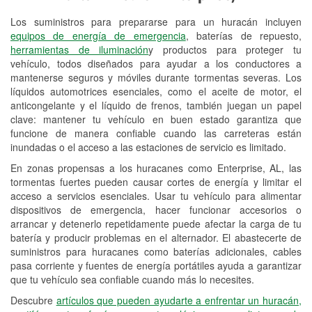
Los suministros para prepararse para un huracán incluyen
Reciclaje de baterías y aceite
equipos de energía de emergencia
, baterías de repuesto,
herramientas de iluminación
y productos para proteger tu
Instalación de bombillas de faros
vehículo, todos diseñados para ayudar a los conductores a
Instalación de limpiaparabrisas
mantenerse seguros y móviles durante tormentas severas. Los
líquidos automotrices esenciales, como el aceite de motor, el
Programa de Préstamo de
anticongelante y el líquido de frenos, también juegan un papel
clave: mantener tu vehículo en buen estado garantiza que
Herramientas
funcione de manera confiable cuando las carreteras están
inundadas o el acceso a las estaciones de servicio es limitado.
Rectificación de tambores y discos de
freno
En zonas propensas a los huracanes como Enterprise, AL, las
tormentas fuertes pueden causar cortes de energía y limitar el
Hurricane Supplies
acceso a servicios esenciales. Usar tu vehículo para alimentar
dispositivos de emergencia, hacer funcionar accesorios o
Conoce más
arrancar y detenerlo repetidamente puede afectar la carga de tu
batería y producir problemas en el alternador. El abastecerte de
suministros para huracanes como baterías adicionales, cables
pasa corriente y fuentes de energía portátiles ayuda a garantizar
que tu vehículo sea confiable cuando más lo necesites.
Descubre
artículos que pueden ayudarte a enfrentar un huracán,