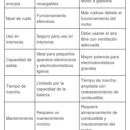
Motor a gasolina
energía
recargables
Más ruidoso debido al
Funcionamiento
Nivel de ruido
funcionamiento del
silencioso
motor
Debe usarse al aire
Uso en
Seguro para uso en
libre con ventilación
interiores
interiores
adecuada
Ideal para pequeños
Mayor potencia para
Capacidad de
aparatos electrónicos
electrodomésticos
salida
y electrodomésticos
grandes
ligeros
Tiempo de marcha
Limitado por la
Tiempo de
ampliada con
capacidad de la
marcha
reabastecimiento de
batería
combustible
Requiere
Requiere un
almacenamiento de
Mantenimiento
mantenimiento
combustible y
mínimo
mantenimiento del
motor