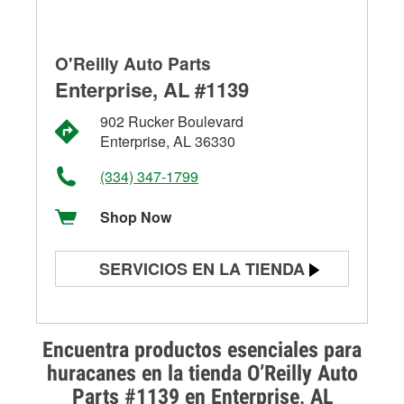
O'Reilly Auto Parts
Enterprise, AL #1139
902 Rucker Boulevard
Enterprise, AL 36330
(334) 347-1799
Shop Now
SERVICIOS EN LA TIENDA
Prueba de batería
Prueba de alternadores y
Encuentra productos esenciales para
arrancadores
huracanes en la tienda O’Reilly Auto
Parts #1139 en Enterprise, AL
Revisión de la luz "Check Engine"