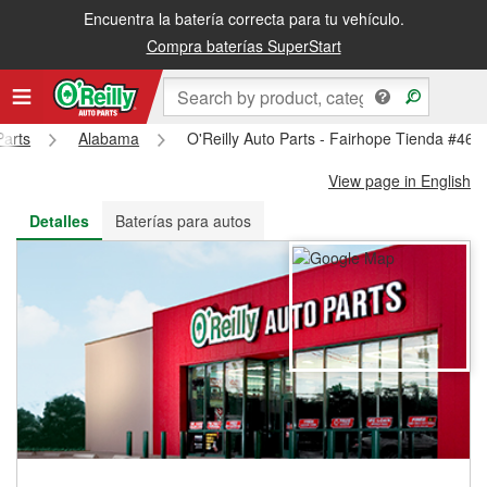
Encuentra la batería correcta para tu vehículo.
Recibe tu orden gratis al día siguiente o recógela en la tienda
Compra baterías SuperStart
Parts
Alabama
O'Reilly Auto Parts - Fairhope Tienda #467
View page in English
Detalles
Baterías para autos