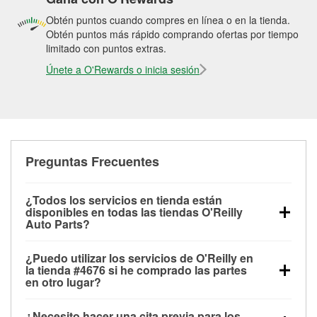
Obtén puntos cuando compres en línea o en la tienda.
Obtén puntos más rápido comprando ofertas por tiempo
limitado con puntos extras.
Únete a O'Rewards o inicia sesión
Preguntas Frecuentes
¿Todos los servicios en tienda están
disponibles en todas las tiendas O'Reilly
Auto Parts?
Todos los servicios gratuitos de tienda, incluyendo
¿Puedo utilizar los servicios de O'Reilly en
las pruebas de batería, pruebas de alternador y
la tienda #4676 si he comprado las partes
motor de arranque, revisión de la luz “Check Engine”
en otro lugar?
con O'Reilly VeriScan® e instalación de
Puedes solicitar la mayoría de los servicios en tienda
limpiaparabrisas o bombillas, están disponibles en
¿Necesito hacer una cita previa para los