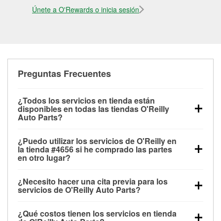
Únete a O'Rewards o inicia sesión
Preguntas Frecuentes
¿Todos los servicios en tienda están
disponibles en todas las tiendas O'Reilly
Auto Parts?
Todos los servicios gratuitos de tienda, incluyendo
¿Puedo utilizar los servicios de O'Reilly en
las pruebas de batería, pruebas de alternador y
la tienda #4656 si he comprado las partes
motor de arranque, revisión de la luz “Check Engine”
en otro lugar?
con O'Reilly VeriScan® e instalación de
Puedes solicitar la mayoría de los servicios en tienda
limpiaparabrisas o bombillas, están disponibles en
¿Necesito hacer una cita previa para los
de O'Reilly Auto Parts que estén disponibles en la
todas las tiendas O'Reilly Auto Parts. La tienda
servicios de O'Reilly Auto Parts?
tienda #4656 de Hanceville, AL aunque hayas
O'Reilly #4656 de Hanceville, AL también ofrece
No es necesario agendar una cita para ninguno de
comprado las partes en otro sitio. Los servicios como
servicios especializados como:
reciclaje de baterías
¿Qué costos tienen los servicios en tienda
los servicios ofrecidos en la tienda O'Reilly Auto
pruebas de batería y recarga, así como reciclaje de
y aceite, programa de préstamo de herramientas y