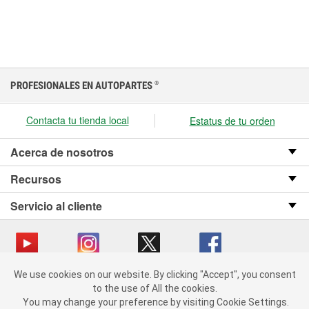
PROFESIONALES EN AUTOPARTES
®
Contacta tu tienda local
Estatus de tu orden
Acerca de nosotros
Recursos
Servicio al cliente
We use cookies on our website.
We use cookies on our website. By clicking "Accept", you consent
Copyright © 2008-2026 O’Reilly Auto Parts v OST_3.2.0.0.729 (3) cv1361
By clicking "Accept", you consent to the use of All the cookies.
to the use of All the cookies.
catalog_main
You may change your preference by visiting Cookie Settings.
You may change your preference by visiting Cookie Settings.