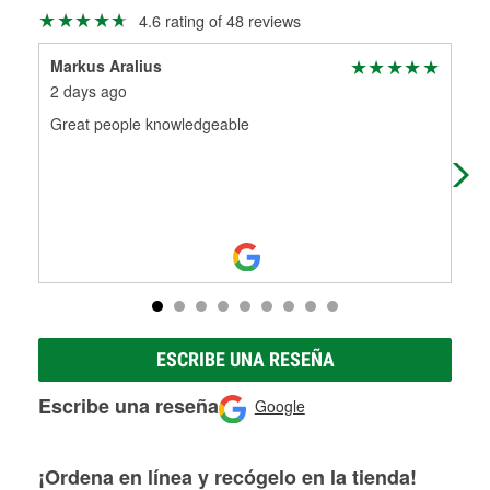
Más información sobre el Programa de Préstamo de
ser rectificados con seguridad. Si tus tambores o discos no
4.6 rating of 48 reviews
Herramientas de O'Reilly
pueden ser reutilizados, podemos ayudarte a encontrar las
partes de reemplazo correctas para tu reparación.
Markus Aralius
Ran
Rectificación de tambores y discos de freno
2 days ago
1 m
Great people knowledgeable
Gre
ESCRIBE UNA RESEÑA
Escribe una reseña
Google
¡Ordena en línea y recógelo en la tienda!