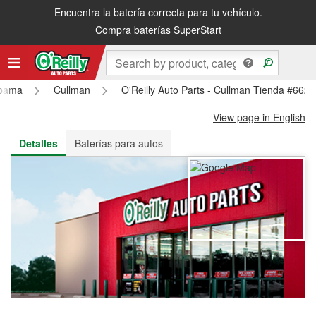
Encuentra la batería correcta para tu vehículo.
Recibe tu orden gratis al día siguiente o recógela en la tienda
Compra baterías SuperStart
abama
Cullman
O'Reilly Auto Parts - Cullman Tienda #6627
View page in English
Detalles
Baterías para autos