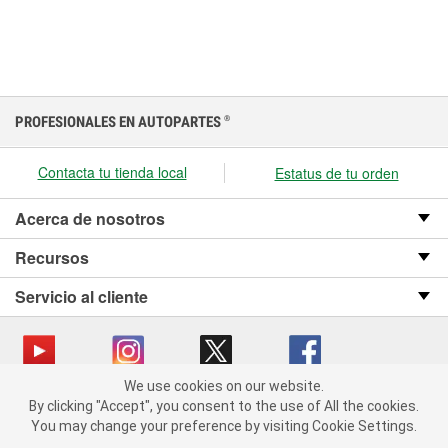
PROFESIONALES EN AUTOPARTES
®
Contacta tu tienda local
Estatus de tu orden
Acerca de nosotros
Recursos
Servicio al cliente
We use cookies on our website.
We use cookies on our website. By clicking "Accept", you consent
Copyright © 2008-2026 O’Reilly Auto Parts v OST_3.2.0.0.729 (3) cv1361
By clicking "Accept", you consent to the use of All the cookies.
to the use of All the cookies.
catalog_main
You may change your preference by visiting Cookie Settings.
You may change your preference by visiting Cookie Settings.