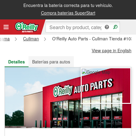
Encuentra la batería correcta para tu vehículo.
Recibe tu orden gratis al día siguiente o recógela en la tienda
Compra baterías SuperStart
abama
Cullman
O'Reilly Auto Parts - Cullman Tienda #1038
View page in English
Detalles
Baterías para autos