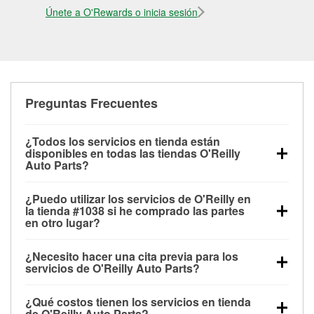
Únete a O'Rewards o inicia sesión
Preguntas Frecuentes
¿Todos los servicios en tienda están
disponibles en todas las tiendas O'Reilly
Auto Parts?
Todos los servicios gratuitos de tienda, incluyendo
¿Puedo utilizar los servicios de O'Reilly en
las pruebas de batería, pruebas de alternador y
la tienda #1038 si he comprado las partes
motor de arranque, revisión de la luz “Check Engine”
en otro lugar?
con O'Reilly VeriScan® e instalación de
Puedes solicitar la mayoría de los servicios en tienda
limpiaparabrisas o bombillas, están disponibles en
¿Necesito hacer una cita previa para los
de O'Reilly Auto Parts que estén disponibles en la
todas las tiendas O'Reilly Auto Parts. La tienda
servicios de O'Reilly Auto Parts?
tienda # 1038 de Cullman, AL aunque hayas
O'Reilly #1038 de Cullman, AL también ofrece
No es necesario agendar una cita para ninguno de
comprado las partes en otro sitio. Los servicios como
servicios especializados como:
reciclaje de baterías
¿Qué costos tienen los servicios en tienda
los servicios ofrecidos en la tienda O'Reilly Auto
pruebas de batería y recarga, así como reciclaje de
y aceite, programa de préstamo de herramientas,
de O'Reilly Auto Parts?