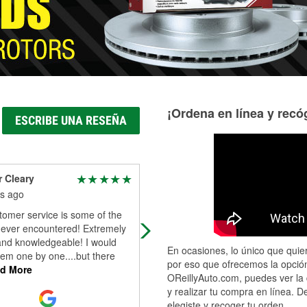
¡Ordena en línea y recóg
ESCRIBE UNA RESEÑA
 Cleary
geoff keller
s ago
7 months ago
tomer service is some of the
Staff was very helpful and friendly.
 ever encountered! Extremely
and knowledgeable! I would
En ocasiones, lo único que quier
em one by one....but there
por eso que ofrecemos la opción
d More
OReillyAuto.com, puedes ver la 
y realizar tu compra en línea. D
elegiste y recoger tu orden.