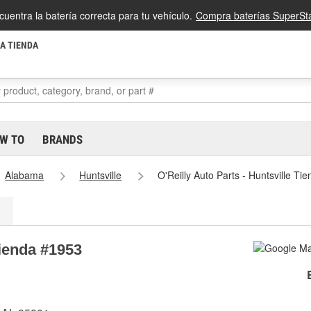
cuentra la batería correcta para tu vehículo.
Compra baterías SuperSta
LA TIENDA
W TO
BRANDS
Alabama
Huntsville
O'Reilly Auto Parts - Huntsville Ti
Tienda #1953