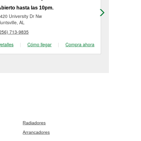
bierto hasta las 10pm.
Abierto has
420 University Dr Nw
2624 Jordan
untsville, AL
Huntsville, AL
256) 713-9835
(256) 217-09
etalles
|
Cómo llegar
|
Compra ahora
Detalles
|
Radiadores
Arrancadores