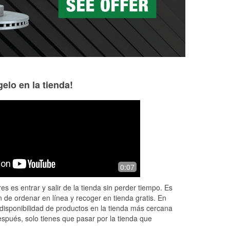
elo en la tienda!
helloreject
Ismael Blas Pello
7 months ago
9 months ago
About a month ago Cody helped put in
These guys were 
0:07
a new battery in my wife’s Buick.
helped me save a 
Couldn’t be more grateful. Huge help.
diagnosing a bad 
es es entrar y salir de la tienda sin perder tiempo. Es
Saved the day.
replaced under wa
 de ordenar en línea y recoger en tienda gratis. En
Great cu
...
Read 
disponibilidad de productos en la tienda más cercana
espués, solo tienes que pasar por la tienda que