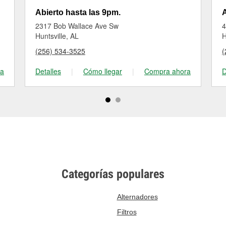
Abierto hasta las 9pm.
A
2317 Bob Wallace Ave Sw
4
Huntsville, AL
H
(256) 534-3525
(
ra
Detalles
|
Cómo llegar
|
Compra ahora
D
Categorías populares
Alternadores
Filtros