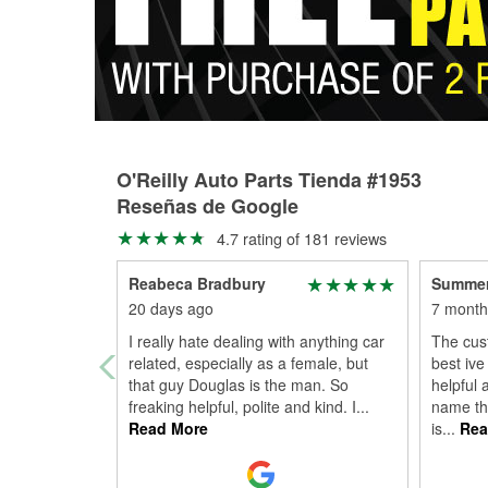
O'Reilly Auto Parts Tienda #1953
Reseñas de Google
4.7 rating of 181 reviews
Reabeca Bradbury
Summer
20 days ago
7 month
I really hate dealing with anything car
The cus
related, especially as a female, but
best ive
that guy Douglas is the man. So
helpful 
freaking helpful, polite and kind. I
...
name th
Read More
is
...
Rea