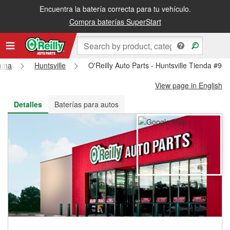
Encuentra la batería correcta para tu vehículo.
Recibe tu orden gratis al día siguiente o recógela en la tienda
Compra baterías SuperStart
ama
Huntsville
O'Reilly Auto Parts - Huntsville Tienda #94
View page in English
Detalles
Baterías para autos