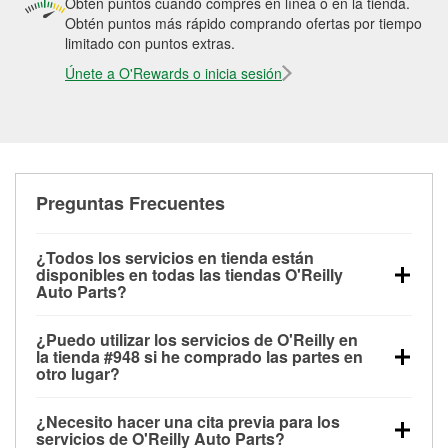
Obtén puntos cuando compres en línea o en la tienda.
Obtén puntos más rápido comprando ofertas por tiempo
limitado con puntos extras.
Únete a O'Rewards o inicia sesión
Preguntas Frecuentes
¿Todos los servicios en tienda están
disponibles en todas las tiendas O'Reilly
Auto Parts?
Todos los servicios gratuitos de tienda, incluyendo
¿Puedo utilizar los servicios de O'Reilly en
las pruebas de batería, pruebas de alternador y
la tienda #948 si he comprado las partes en
motor de arranque, revisión de la luz “Check Engine”
otro lugar?
con O'Reilly VeriScan® e instalación de
Puedes solicitar la mayoría de los servicios en tienda
limpiaparabrisas o bombillas, están disponibles en
¿Necesito hacer una cita previa para los
de O'Reilly Auto Parts que estén disponibles en la
todas las tiendas O'Reilly Auto Parts. La tienda
servicios de O'Reilly Auto Parts?