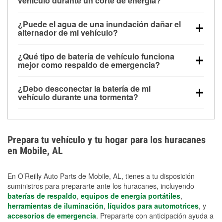
vehículo durante un corte de energía?
Una batería completamente cargada puede
¿Puede el agua de una inundación dañar el
alimentar pequeños accesorios durante un tiempo
alternador de mi vehículo?
limitado, pero el uso repetido sin conducir el vehículo
Sí. Los alternadores suelen estar montados en la
puede descargarla rápidamente. Se recomienda
¿Qué tipo de batería de vehículo funciona
parte baja del compartimento del motor y pueden
contar con un equipo de carga de respaldo para
mejor como respaldo de emergencia?
dañarse si se sumergen, lo que puede provocar una
cortes prolongados.
Las baterías AGM y marinas se usan comúnmente
falla en el sistema de carga y que la batería se agote
¿Debo desconectar la batería de mi
para aplicaciones de ciclo profundo porque son
días después de la exposición.
vehículo durante una tormenta?
selladas, resistentes a las vibraciones y más
Desconectarla puede ayudar a prevenir ciertas
adecuadas para ciclos repetidos de descarga
sobrecargas eléctricas, pero no te protegerá contra
profunda y recarga.
los daños por inundación. Evitar el agua estancada y
Prepara tu vehículo y tu hogar para los huracanes
preparar opciones de carga de respaldo son
en Mobile, AL
medidas de protección más efectivas.
En O’Reilly Auto Parts de Mobile, AL, tienes a tu disposición
suministros para prepararte ante los huracanes, incluyendo
baterías de respaldo
,
equipos de energía portátiles
,
herramientas de iluminación
,
líquidos para automotrices
, y
accesorios de emergencia
. Prepararte con anticipación ayuda a