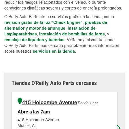
reducir los riesgos relacionados con el vehículo durante
condiciones climáticas severas y cortes de energía prolongados.
O’Reilly Auto Parts ofrece servicios gratis en la tienda, como
revisión gratis de la luz “Check Engine”
,
pruebas de
alternador y motor de arranque
,
instalación de
limpiaparabrisas
,
instalación de bombillas de faros
, y
reciclaje de líquidos y baterías
. Visita hoy mismo tu tienda
O’Reilly Auto Parts más cercana para obtener más información
sobre nuestros
servicios en la tienda
.
Tiendas O'Reilly Auto Parts cercanas
415 Holcombe Avenue
Tienda 1292
Abre a las 7am
Ab
415 Holcombe Avenue
38
Mobile, AL
Mo