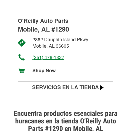
O'Reilly Auto Parts
Mobile, AL #1290
2862 Dauphin Island Pkwy
Mobile, AL 36605
(251) 476-1327
Shop Now
SERVICIOS EN LA TIENDA
Prueba de batería
Prueba de alternadores y
Encuentra productos esenciales para
arrancadores
huracanes en la tienda O’Reilly Auto
Parts #1290 en Mobile, AL
Revisión de la luz "Check Engine"