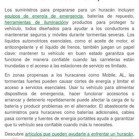
Los suministros para prepararse para un huracán incluyen
Reciclaje de baterías y aceite
equipos de energía de emergencia
, baterías de repuesto,
herramientas de iluminación
y productos para proteger tu
Instalación de bombillas de faros
vehículo, todos diseñados para ayudar a los conductores a
Instalación de limpiaparabrisas
mantenerse seguros y móviles durante tormentas severas. Los
líquidos automotrices esenciales, como el aceite de motor, el
Programa de Préstamo de
anticongelante y el líquido de frenos, también juegan un papel
clave: mantener tu vehículo en buen estado garantiza que
Herramientas
funcione de manera confiable cuando las carreteras están
inundadas o el acceso a las estaciones de servicio es limitado.
Rectificación de tambores y discos de
freno
En zonas propensas a los huracanes como Mobile, AL, las
tormentas fuertes pueden causar cortes de energía y limitar el
Hurricane Supplies
acceso a servicios esenciales. Usar tu vehículo para alimentar
dispositivos de emergencia, hacer funcionar accesorios o
Conoce más
arrancar y detenerlo repetidamente puede afectar la carga de tu
batería y producir problemas en el alternador. El abastecerte de
suministros para huracanes como baterías adicionales, cables
pasa corriente y fuentes de energía portátiles ayuda a garantizar
que tu vehículo sea confiable cuando más lo necesites.
Descubre
artículos que pueden ayudarte a enfrentar un huracán,