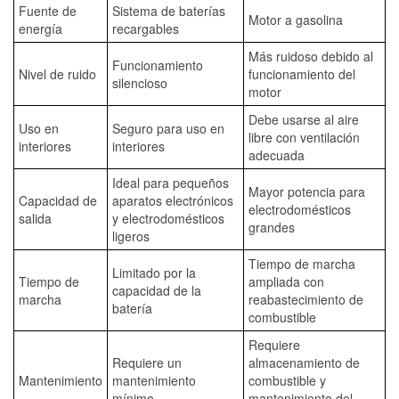
Fuente de
Sistema de baterías
Motor a gasolina
energía
recargables
Más ruidoso debido al
Funcionamiento
Nivel de ruido
funcionamiento del
silencioso
motor
Debe usarse al aire
Uso en
Seguro para uso en
libre con ventilación
interiores
interiores
adecuada
Ideal para pequeños
Mayor potencia para
Capacidad de
aparatos electrónicos
electrodomésticos
salida
y electrodomésticos
grandes
ligeros
Tiempo de marcha
Limitado por la
Tiempo de
ampliada con
capacidad de la
marcha
reabastecimiento de
batería
combustible
Requiere
Requiere un
almacenamiento de
Mantenimiento
mantenimiento
combustible y
mínimo
mantenimiento del