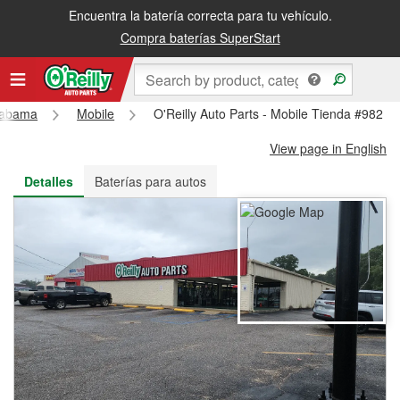
Encuentra la batería correcta para tu vehículo.
Recibe tu orden gratis al día siguiente o recógela en la tienda
Compra baterías SuperStart
labama
Mobile
O'Reilly Auto Parts - Mobile Tienda #982
View page in English
Detalles
Baterías para autos