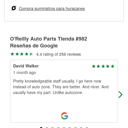
Te instalamos GRATIS tus limpiaparabrisas
depósito reembolsable cuando las recojas.
medirán tus tambores o discos para determinar si pueden
Compra suministros para huracanes
Más información sobre el Programa de Préstamo de
ser rectificados con seguridad. Si tus tambores o discos no
Herramientas de O'Reilly
pueden ser reutilizados, podemos ayudarte a encontrar las
partes de reemplazo correctas para tu reparación.
Rectificación de tambores y discos de freno
O'Reilly Auto Parts Tienda #982
Reseñas de Google
4.4 rating of 256 reviews
David Walker
Hon
1 month ago
1 m
Pretty knowledgeable staff usually. I go here now
The
instead of auto zone. They are better. And nicer. And
man
usually have my part. Unlike autozone.