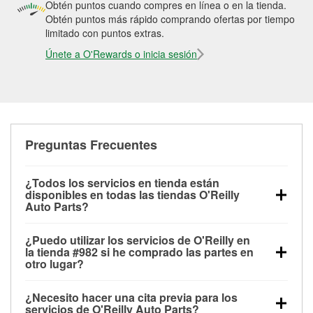
Obtén puntos cuando compres en línea o en la tienda.
Obtén puntos más rápido comprando ofertas por tiempo
limitado con puntos extras.
Únete a O'Rewards o inicia sesión
Preguntas Frecuentes
¿Todos los servicios en tienda están
disponibles en todas las tiendas O'Reilly
Auto Parts?
Todos los servicios gratuitos de tienda, incluyendo
¿Puedo utilizar los servicios de O'Reilly en
las pruebas de batería, pruebas de alternador y
la tienda #982 si he comprado las partes en
motor de arranque, revisión de la luz “Check Engine”
otro lugar?
con O'Reilly VeriScan® e instalación de
Puedes solicitar la mayoría de los servicios en tienda
limpiaparabrisas o bombillas, están disponibles en
¿Necesito hacer una cita previa para los
de O'Reilly Auto Parts que estén disponibles en la
todas las tiendas O'Reilly Auto Parts. La tienda
servicios de O'Reilly Auto Parts?