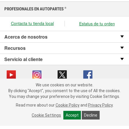
PROFESIONALES EN AUTOPARTES
®
Contacta tu tienda local
Estatus de tu orden
Acerca de nosotros
Recursos
Servicio al cliente
We use cookies on our website.
We use cookies on our website. By clicking "Accept", you consent
Copyright © 2008-2026 O’Reilly Auto Parts v OST_3.2.0.0.729 (3) cv1361
By clicking "Accept", you consent to the use of All the cookies.
to the use of All the cookies.
catalog_main
You may change your preference by visiting Cookie Settings.
You may change your preference by visiting Cookie Settings.
Política de privacidad
Ley de transparencia en las cadenas de suministro
Read more about our
Read more about our
Cookie Policy
Cookie Policy
and
and
Privacy Policy
Privacy Policy
.
.
de California
Cookie Settings
Cookie Settings
Accept
Accept
Decline
Decline