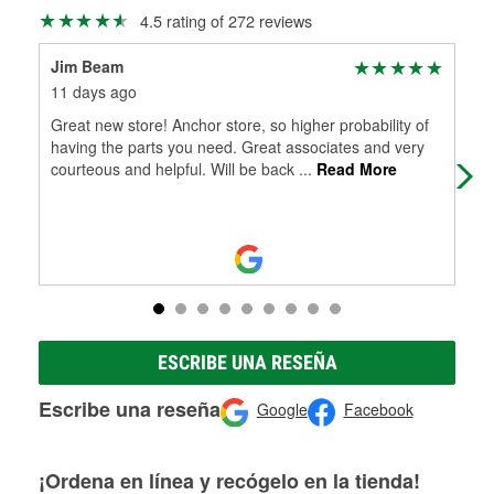
Más información sobre el Programa de Préstamo de
ser rectificados con seguridad. Si tus tambores o discos no
4.5 rating of 272 reviews
Herramientas de O'Reilly
pueden ser reutilizados, podemos ayudarte a encontrar las
partes de reemplazo correctas para tu reparación.
Jim Beam
Ant
Rectificación de tambores y discos de freno
11 days ago
1 m
Great new store! Anchor store, so higher probability of
I b
having the parts you need. Great associates and very
Cor
courteous and helpful. Will be back
...
Read More
com
ESCRIBE UNA RESEÑA
Escribe una reseña
Google
Facebook
¡Ordena en línea y recógelo en la tienda!