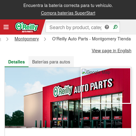
Encuentra la batería correcta para tu vehículo.
Recibe tu orden gratis al día siguiente o recógela en la tienda
Compra baterías SuperStart
a
Montgomery
O'Reilly Auto Parts - Montgomery Tienda 
View page in English
Detalles
Baterías para autos