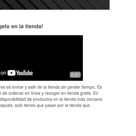
elo en la tienda!
Nekol harrell
Christine Bazala
8 months ago
8 months ago
Very helpful
Chris helped us w
0:07
blew out while stil
Such a nice guy. R
es es entrar y salir de la tienda sin perder tiempo. Es
customer service.
 de ordenar en línea y recoger en tienda gratis. En
disponibilidad de productos en la tienda más cercana
espués, solo tienes que pasar por la tienda que