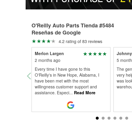
O'Reilly Auto Parts Tienda #5484
Reseñas de Google
4.2 rating of 83 reviews
Merlon Largen
Johnny
2 months ago
5 month
Every time I have gone to this
The gent
O'Reilly's in New Hope, Alabama, I
very hel
have been met with the most
was look
willingness customer support and
warehou
assistance. Especi
...
Read More