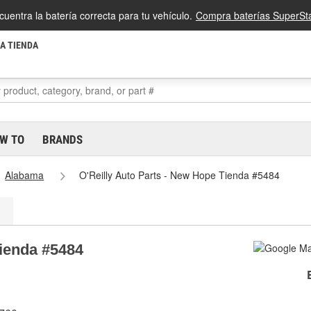
cuentra la batería correcta para tu vehículo.
Compra baterías SuperSta
LA TIENDA
W TO
BRANDS
Alabama
O'Reilly Auto Parts - New Hope Tienda #5484
Tienda #5484