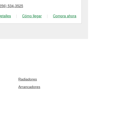
256) 534-3525
(256) 536-64
etalles
|
Cómo llegar
|
Compra ahora
Detalles
|
Radiadores
Arrancadores