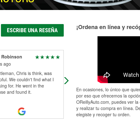
¡Ordena en línea y recóg
ESCRIBE UNA RESEÑA
 Robinson
Lonnie Atchley
s ago
8 months ago
leman, Chris is think, was
THE SHOOOOPPPPPPP
pful. We couldn't find what I
ing for. He went in the
En ocasiones, lo único que quier
se and found it.
por eso que ofrecemos la opción
OReillyAuto.com, puedes ver la 
y realizar tu compra en línea. D
elegiste y recoger tu orden.