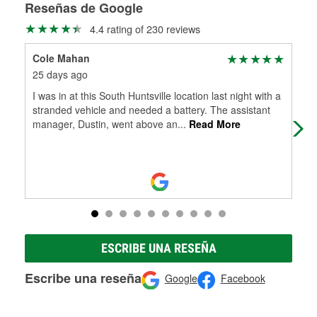
medirán tus tambores o discos para determinar si pueden
Reseñas de Google
Más información sobre el Programa de Préstamo de
ser rectificados con seguridad. Si tus tambores o discos no
4.4 rating of 230 reviews
Herramientas de O'Reilly
pueden ser reutilizados, podemos ayudarte a encontrar las
partes de reemplazo correctas para tu reparación.
Cole Mahan
Tid
Rectificación de tambores y discos de freno
25 days ago
2 m
I was in at this South Huntsville location last night with a
Dus
stranded vehicle and needed a battery. The assistant
had
manager, Dustin, went above an
...
Read More
sho
ESCRIBE UNA RESEÑA
Escribe una reseña
Google
Facebook