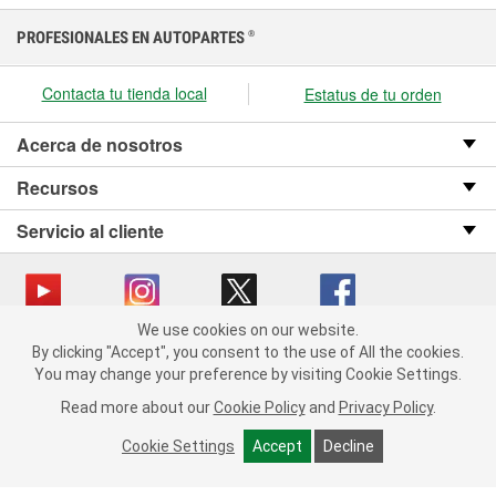
PROFESIONALES EN AUTOPARTES
®
Contacta tu tienda local
Estatus de tu orden
Acerca de nosotros
Recursos
Servicio al cliente
We use cookies on our website.
We use cookies on our website. By clicking "Accept", you consent
Copyright © 2008-2026 O’Reilly Auto Parts v OST_3.2.0.0.729 (3) cv1361
By clicking "Accept", you consent to the use of All the cookies.
to the use of All the cookies.
catalog_main
You may change your preference by visiting Cookie Settings.
You may change your preference by visiting Cookie Settings.
Política de privacidad
Ley de transparencia en las cadenas de suministro
Read more about our
Read more about our
Cookie Policy
Cookie Policy
and
and
Privacy Policy
Privacy Policy
.
.
de California
Cookie Settings
Cookie Settings
Accept
Accept
Decline
Decline