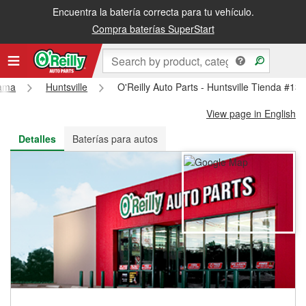
Encuentra la batería correcta para tu vehículo.
Recibe tu orden gratis al día siguiente o recógela en la tienda
Compra baterías SuperStart
ama
Huntsville
O'Reilly Auto Parts - Huntsville Tienda #13
View page in English
Detalles
Baterías para autos