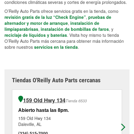
condiciones climáticas severas y cortes de energía prolongados.
O’Reilly Auto Parts ofrece servicios gratis en la tienda, como
revisión gratis de la luz “Check Engine”
,
pruebas de
alternador y motor de arranque
,
instalación de
limpiaparabrisas
,
instalación de bombillas de faros
, y
reciclaje de líquidos y baterías
. Visita hoy mismo tu tienda
O’Reilly Auto Parts más cercana para obtener más información
sobre nuestros
servicios en la tienda
.
Tiendas O'Reilly Auto Parts cercanas
159 Old Hwy 134
Tienda 6533
Abierto hasta las 8pm.
Ab
159 Old Hwy 134
90
Daleville, AL
En
(334) 515-7000
(3