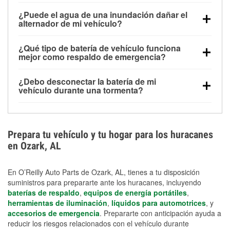
Una batería completamente cargada puede
¿Puede el agua de una inundación dañar el
alimentar pequeños accesorios durante un tiempo
alternador de mi vehículo?
limitado, pero el uso repetido sin conducir el vehículo
Sí. Los alternadores suelen estar montados en la
puede descargarla rápidamente. Se recomienda
¿Qué tipo de batería de vehículo funciona
parte baja del compartimento del motor y pueden
contar con un equipo de carga de respaldo para
mejor como respaldo de emergencia?
dañarse si se sumergen, lo que puede provocar una
cortes prolongados.
Las baterías AGM y marinas se usan comúnmente
falla en el sistema de carga y que la batería se agote
¿Debo desconectar la batería de mi
para aplicaciones de ciclo profundo porque son
días después de la exposición.
vehículo durante una tormenta?
selladas, resistentes a las vibraciones y más
Desconectarla puede ayudar a prevenir ciertas
adecuadas para ciclos repetidos de descarga
sobrecargas eléctricas, pero no te protegerá contra
profunda y recarga.
los daños por inundación. Evitar el agua estancada y
Prepara tu vehículo y tu hogar para los huracanes
preparar opciones de carga de respaldo son
en Ozark, AL
medidas de protección más efectivas.
En O’Reilly Auto Parts de Ozark, AL, tienes a tu disposición
suministros para prepararte ante los huracanes, incluyendo
baterías de respaldo
,
equipos de energía portátiles
,
herramientas de iluminación
,
líquidos para automotrices
, y
accesorios de emergencia
. Prepararte con anticipación ayuda a
reducir los riesgos relacionados con el vehículo durante