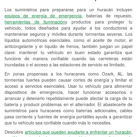
Los suministros para prepararse para un huracán incluyen
Reciclaje de baterías y aceite
equipos de energía de emergencia
, baterías de repuesto,
herramientas de iluminación
y productos para proteger tu
Instalación de bombillas de faros
vehículo, todos diseñados para ayudar a los conductores a
Instalación de limpiaparabrisas
mantenerse seguros y móviles durante tormentas severas. Los
líquidos automotrices esenciales, como el aceite de motor, el
Programa de Préstamo de
anticongelante y el líquido de frenos, también juegan un papel
clave: mantener tu vehículo en buen estado garantiza que
Herramientas
funcione de manera confiable cuando las carreteras están
inundadas o el acceso a las estaciones de servicio es limitado.
Mezcla de pinturas
En zonas propensas a los huracanes como Ozark, AL, las
Rectificación de tambores y discos de
tormentas fuertes pueden causar cortes de energía y limitar el
freno
acceso a servicios esenciales. Usar tu vehículo para alimentar
dispositivos de emergencia, hacer funcionar accesorios o
Mangueras hidráulicas a la medida
arrancar y detenerlo repetidamente puede afectar la carga de tu
batería y producir problemas en el alternador. El abastecerte de
Hurricane Supplies
suministros para huracanes como baterías adicionales, cables
pasa corriente y fuentes de energía portátiles ayuda a garantizar
Conoce más
que tu vehículo sea confiable cuando más lo necesites.
Descubre
artículos que pueden ayudarte a enfrentar un huracán,