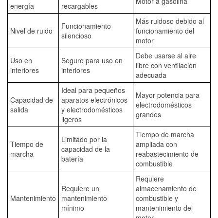
Motor a gasolina
energía
recargables
Más ruidoso debido al
Funcionamiento
Nivel de ruido
funcionamiento del
silencioso
motor
Debe usarse al aire
Uso en
Seguro para uso en
libre con ventilación
interiores
interiores
adecuada
Ideal para pequeños
Mayor potencia para
Capacidad de
aparatos electrónicos
electrodomésticos
salida
y electrodomésticos
grandes
ligeros
Tiempo de marcha
Limitado por la
Tiempo de
ampliada con
capacidad de la
marcha
reabastecimiento de
batería
combustible
Requiere
Requiere un
almacenamiento de
Mantenimiento
mantenimiento
combustible y
mínimo
mantenimiento del
motor