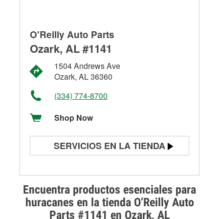
O'Reilly Auto Parts
Ozark, AL #1141
1504 Andrews Ave
Ozark, AL 36360
(334) 774-8700
Shop Now
SERVICIOS EN LA TIENDA
Prueba de batería
Prueba de alternadores y
Encuentra productos esenciales para
arrancadores
huracanes en la tienda O’Reilly Auto
Parts #1141 en Ozark, AL
Revisión de la luz "Check Engine"