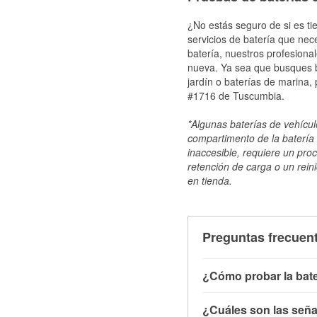
¿No estás seguro de si es ti
servicios de batería que nec
batería, nuestros profesiona
nueva. Ya sea que busques ba
jardín o baterías de marina,
#1716 de Tuscumbia.
*Algunas baterías de vehículo
compartimento de la batería 
inaccesible, requiere un pro
retención de carga o un reini
en tienda.
Preguntas frecuent
¿Cómo probar la bate
Puedes probar la bater
¿Cuáles son las señal
con el vehículo apagado