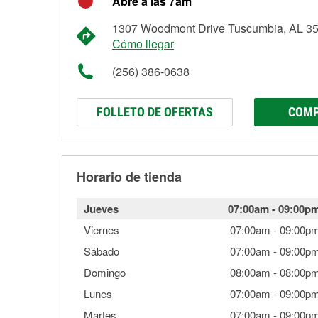
Abre a las 7am
1307 Woodmont Drive Tuscumbia, AL 3
Cómo llegar
(256) 386-0638
FOLLETO DE OFERTAS
COMP
Horario de tienda
Jueves
07:00am
-
09:00p
Viernes
07:00am
-
09:00p
Sábado
07:00am
-
09:00p
Domingo
08:00am
-
08:00p
Lunes
07:00am
-
09:00p
Martes
07:00am
-
09:00p