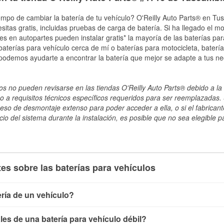
empo de cambiar la batería de tu vehículo? O'Reilly Auto Parts® en Tu
esitas gratis, incluidas pruebas de carga de batería. Si ha llegado el 
les en autopartes pueden instalar gratis* la mayoría de las baterías pa
terías para vehículo cerca de mí o baterías para motocicleta, batería
 podemos ayudarte a encontrar la batería que mejor se adapte a tus ne
s no pueden revisarse en las tiendas O'Reilly Auto Parts® debido a la 
o a requisitos técnicos específicos requeridos para ser reemplazadas. S
ceso de desmontaje extenso para poder acceder a ella, o si el fabricant
cio del sistema durante la instalación, es posible que no sea elegible pa
es sobre las baterías para vehículos
ría de un vehículo?
ía de un vehículo de varias maneras. El método más rápido es ut
es de una batería para vehículo débil?
, conecta los cables a las terminales de la batería y verifica el 