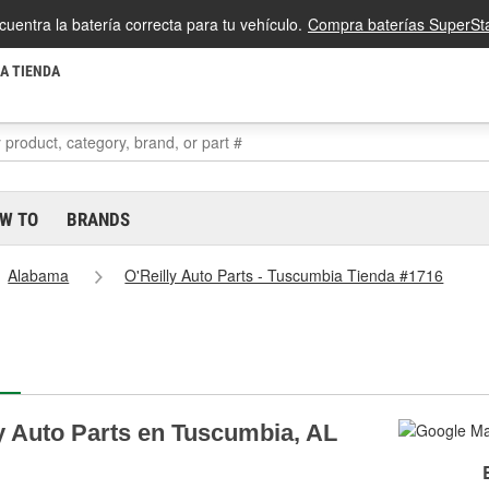
cuentra la batería correcta para tu vehículo.
Compra baterías SuperSta
LA TIENDA
W TO
BRANDS
Alabama
O'Reilly Auto Parts - Tuscumbia Tienda #1716
ly Auto Parts en Tuscumbia, AL