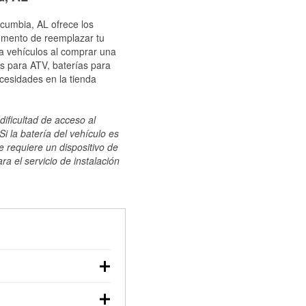
scumbia, AL ofrece los
momento de reemplazar tu
ra vehículos al comprar una
s para ATV, baterías para
cesidades en la tienda
dificultad de acceso al
i la batería del vehículo es
e requiere un dispositivo de
ra el servicio de instalación
ilizar un multímetro:
voltaje: una batería en