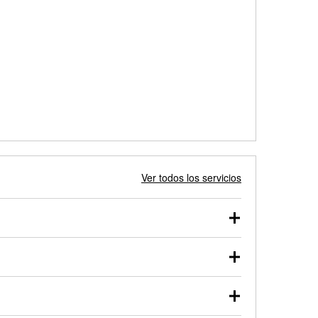
Ver todos los servicios
 autos, camionetas, SUVs, vehículos comerciales y
 probarse dentro o fuera del vehículo y cargarse en
uno de nuestros profesionales te ayudará a encontrar
otor de arranque o alternador. Lleva tu vehículo a tu
y arranque en el estacionamiento, o desmonta el
rueben.