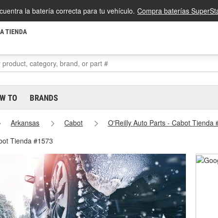
cuentra la batería correcta para tu vehículo.
Compra baterías SuperSta
LA TIENDA
W TO
BRANDS
Arkansas
Cabot
O'Reilly Auto Parts - Cabot Tienda
abot Tienda #1573