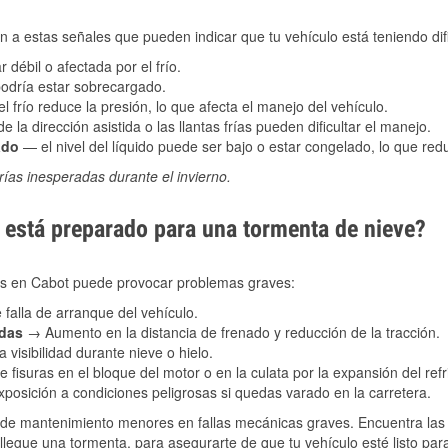
 a estas señales que pueden indicar que tu vehículo está teniendo difi
 débil o afectada por el frío.
podría estar sobrecargado.
l frío reduce la presión, lo que afecta el manejo del vehículo.
e la dirección asistida o las llantas frías pueden dificultar el manejo.
ado
— el nivel del líquido puede ser bajo o estar congelado, lo que reduc
ías inesperadas durante el invierno.
está preparado para una tormenta de nieve?
les en Cabot puede provocar problemas graves:
 falla de arranque del vehículo.
adas
→ Aumento en la distancia de frenado y reducción de la tracción.
 visibilidad durante nieve o hielo.
 fisuras en el bloque del motor o en la culata por la expansión del refr
posición a condiciones peligrosas si quedas varado en la carretera.
de mantenimiento menores en fallas mecánicas graves. Encuentra las p
llegue una tormenta, para asegurarte de que tu vehículo esté listo par