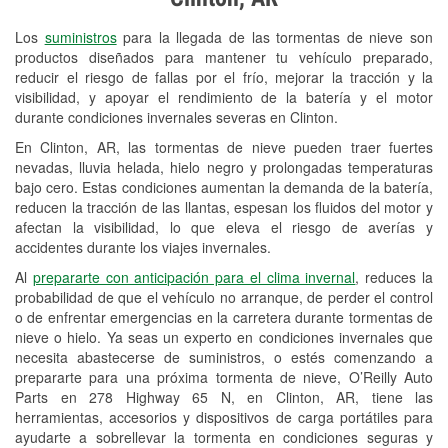
Revisión de la luz "Check Engine"
Los
suministros
para la llegada de las tormentas de nieve son
Reciclaje de baterías y aceite
productos diseñados para mantener tu vehículo preparado,
reducir el riesgo de fallas por el frío, mejorar la tracción y la
Instalación de bombillas de faros
visibilidad, y apoyar el rendimiento de la batería y el motor
Instalación de limpiaparabrisas
durante condiciones invernales severas en Clinton.
En Clinton, AR, las tormentas de nieve pueden traer fuertes
Programa de Préstamo de
nevadas, lluvia helada, hielo negro y prolongadas temperaturas
Herramientas
bajo cero. Estas condiciones aumentan la demanda de la batería,
reducen la tracción de las llantas, espesan los fluidos del motor y
Rectificación de tambores y discos de
afectan la visibilidad, lo que eleva el riesgo de averías y
freno
accidentes durante los viajes invernales.
Al
prepararte con anticipación para el clima invernal
, reduces la
Mangueras hidráulicas a la medida
probabilidad de que el vehículo no arranque, de perder el control
o de enfrentar emergencias en la carretera durante tormentas de
Snowstorm Supplies
nieve o hielo. Ya seas un experto en condiciones invernales que
necesita abastecerse de suministros, o estés comenzando a
Tornado Supplies
prepararte para una próxima tormenta de nieve, O’Reilly Auto
Conoce más
Parts en 278 Highway 65 N, en Clinton, AR, tiene las
herramientas, accesorios y dispositivos de carga portátiles para
ayudarte a sobrellevar la tormenta en condiciones seguras y