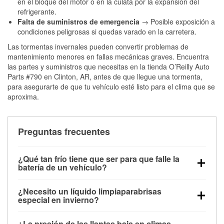
en el bloque del motor o en la culata por la expansión del
refrigerante.
Falta de suministros de emergencia
→ Posible exposición a
condiciones peligrosas si quedas varado en la carretera.
Las tormentas invernales pueden convertir problemas de
mantenimiento menores en fallas mecánicas graves. Encuentra
las partes y suministros que necesitas en la tienda O’Reilly Auto
Parts #790 en Clinton, AR, antes de que llegue una tormenta,
para asegurarte de que tu vehículo esté listo para el clima que se
aproxima.
Preguntas frecuentes
¿Qué tan frío tiene que ser para que falle la
batería de un vehículo?
La capacidad de la batería comienza a disminuir por
¿Necesito un líquido limpiaparabrisas
debajo de los 32 °F y puede perder hasta la mitad de
especial en invierno?
su potencia de arranque cerca de los 0 °F, lo que
Sí. El líquido limpiaparabrisas para invierno resiste
aumenta la probabilidad de que el vehículo no
¿La presión de las llantas baja en climas