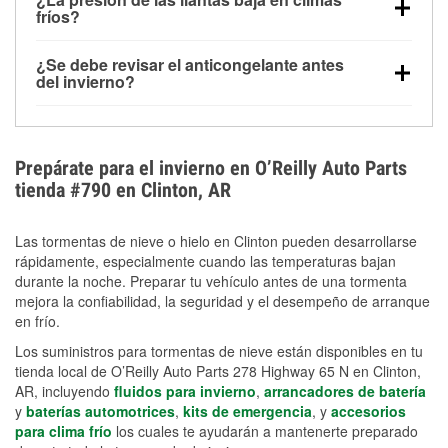
la congelación y ayuda a disolver la sal y la nieve
arranque.
fríos?
derretida en la carretera para mejorar la visibilidad.
Sí. La presión de las llantas normalmente disminuye
¿Se debe revisar el anticongelante antes
alrededor de 1 PSI por cada 10 °F que baja la
del invierno?
temperatura. Puedes obtener más información sobre
Sí. Una mezcla adecuada del anticongelante protege
la baja presión en invierno en nuestro artículo.
el motor contra la congelación, las grietas internas y
el sobrecalentamiento en condiciones de frío
Prepárate para el invierno en O’Reilly Auto Parts
extremo. Aprende cómo comprobar la protección
tienda #790 en Clinton, AR
anticongelante en nuestra sección How-To.
Las tormentas de nieve o hielo en Clinton pueden desarrollarse
rápidamente, especialmente cuando las temperaturas bajan
durante la noche. Preparar tu vehículo antes de una tormenta
mejora la confiabilidad, la seguridad y el desempeño de arranque
en frío.
Los suministros para tormentas de nieve están disponibles en tu
tienda local de O’Reilly Auto Parts 278 Highway 65 N en Clinton,
AR, incluyendo
fluidos para invierno
,
arrancadores de batería
y
baterías automotrices
,
kits de emergencia
, y
accesorios
para clima frío
los cuales te ayudarán a mantenerte preparado