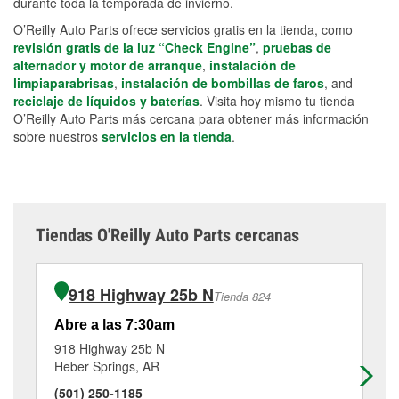
durante toda la temporada de invierno.
O’Reilly Auto Parts ofrece servicios gratis en la tienda, como
revisión gratis de la luz “Check Engine”
,
pruebas de
alternador y motor de arranque
,
instalación de
limpiaparabrisas
,
instalación de bombillas de faros
, and
reciclaje de líquidos y baterías
. Visita hoy mismo tu tienda
O’Reilly Auto Parts más cercana para obtener más información
sobre nuestros
servicios en la tienda
.
Tiendas O'Reilly Auto Parts cercanas
918 Highway 25b N
Tienda 824
Abre a las 7:30am
Ab
918 Highway 25b N
57
Heber Springs, AR
Gr
(501) 250-1185
(5