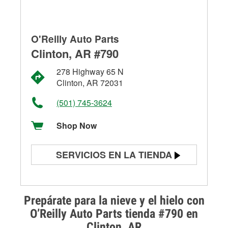
O'Reilly Auto Parts
Clinton, AR #790
278 Highway 65 N
Clinton, AR 72031
(501) 745-3624
Shop Now
SERVICIOS EN LA TIENDA
Prueba de batería
Prueba de alternadores y
Prepárate para la nieve y el hielo con
arrancadores
O’Reilly Auto Parts tienda #790 en
Clinton, AR