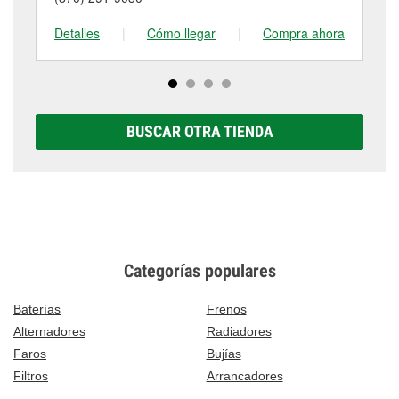
tienda #1475 para obtener más información.
visítanos en 308 Sylamore Avenue, Mountain View,
AR.
Detalles
|
Cómo llegar
|
Compra ahora
De
BUSCAR OTRA TIENDA
Categorías populares
Baterías
Frenos
Alternadores
Radiadores
Faros
Bujías
Filtros
Arrancadores