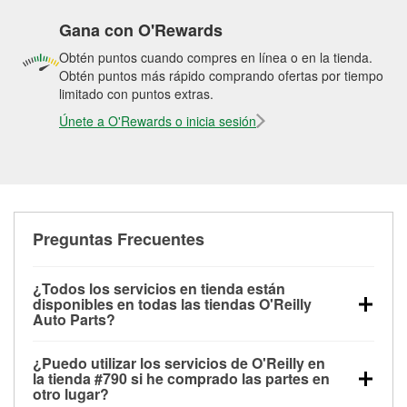
Gana con O'Rewards
Obtén puntos cuando compres en línea o en la tienda.
Obtén puntos más rápido comprando ofertas por tiempo
limitado con puntos extras.
Únete a O'Rewards o inicia sesión
Preguntas Frecuentes
¿Todos los servicios en tienda están
disponibles en todas las tiendas O'Reilly
Auto Parts?
Todos los servicios gratuitos de tienda, incluyendo
¿Puedo utilizar los servicios de O'Reilly en
las pruebas de batería, pruebas de alternador y
la tienda #790 si he comprado las partes en
motor de arranque, revisión de la luz “Check Engine”
otro lugar?