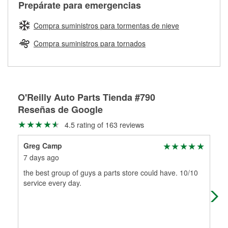
Más información sobre el Programa de Préstamo de
ser rectificados con seguridad. Si tus tambores o discos no
Prepárate para emergencias
averiada o determina los acoplamientos y la longitud
Herramientas de O'Reilly
pueden ser reutilizados, podemos ayudarte a encontrar las
adecuados para que te construyamos una nueva. O'Reilly
partes de reemplazo correctas para tu reparación.
Compra suministros para tormentas de nieve
Auto Parts tiene las mangueras y los acoples adecuados
Rectificación de tambores y discos de freno
para reparar el sistema hidráulico de tu maquinaria
Compra suministros para tornados
agrícola o de construcción.
Más información acerca del servicio de mangueras
hidráulicas a la medida en tu tienda local
O'Reilly Auto Parts Tienda #790
Reseñas de Google
4.5 rating of 163 reviews
Greg Camp
aar
7 days ago
1 m
the best group of guys a parts store could have. 10/10
Gre
service every day.