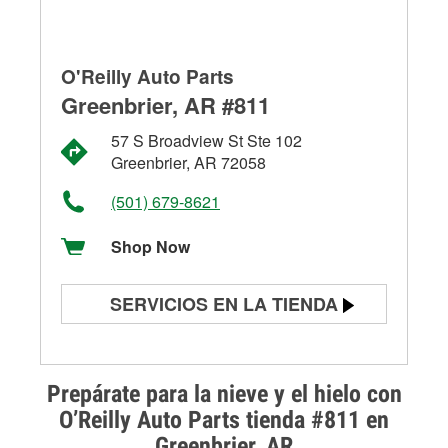
O'Reilly Auto Parts
Greenbrier, AR #811
57 S Broadview St Ste 102
Greenbrier, AR 72058
(501) 679-8621
Shop Now
SERVICIOS EN LA TIENDA
Prueba de batería
Prueba de alternadores y
Prepárate para la nieve y el hielo con
arrancadores
O’Reilly Auto Parts tienda #811 en
Greenbrier, AR