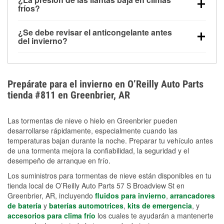
la congelación y ayuda a disolver la sal y la nieve
arranque.
fríos?
derretida en la carretera para mejorar la visibilidad.
Sí. La presión de las llantas normalmente disminuye
¿Se debe revisar el anticongelante antes
alrededor de 1 PSI por cada 10 °F que baja la
del invierno?
temperatura. Puedes obtener más información sobre
Sí. Una mezcla adecuada del anticongelante protege
la baja presión en invierno en nuestro artículo.
el motor contra la congelación, las grietas internas y
el sobrecalentamiento en condiciones de frío
Prepárate para el invierno en O’Reilly Auto Parts
extremo. Aprende cómo comprobar la protección
tienda #811 en Greenbrier, AR
anticongelante en nuestra sección How-To.
Las tormentas de nieve o hielo en Greenbrier pueden
desarrollarse rápidamente, especialmente cuando las
temperaturas bajan durante la noche. Preparar tu vehículo antes
de una tormenta mejora la confiabilidad, la seguridad y el
desempeño de arranque en frío.
Los suministros para tormentas de nieve están disponibles en tu
tienda local de O’Reilly Auto Parts 57 S Broadview St en
Greenbrier, AR, incluyendo
fluidos para invierno
,
arrancadores
de batería
y
baterías automotrices
,
kits de emergencia
, y
accesorios para clima frío
los cuales te ayudarán a mantenerte