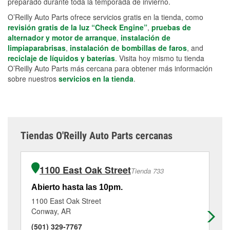
preparado durante toda la temporada de invierno.
O’Reilly Auto Parts ofrece servicios gratis en la tienda, como
revisión gratis de la luz “Check Engine”
,
pruebas de
alternador y motor de arranque
,
instalación de
limpiaparabrisas
,
instalación de bombillas de faros
, and
reciclaje de líquidos y baterías
. Visita hoy mismo tu tienda
O’Reilly Auto Parts más cercana para obtener más información
sobre nuestros
servicios en la tienda
.
Tiendas O'Reilly Auto Parts cercanas
1100 East Oak Street
Tienda 733
Abierto hasta las 10pm.
Ab
1100 East Oak Street
11
Conway, AR
Co
(501) 329-7767
(5