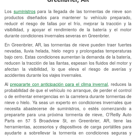
Revisión de la luz "Check Engine"
Los
suministros
para la llegada de las tormentas de nieve son
Reciclaje de baterías y aceite
productos diseñados para mantener tu vehículo preparado,
reducir el riesgo de fallas por el frío, mejorar la tracción y la
Instalación de bombillas de faros
visibilidad, y apoyar el rendimiento de la batería y el motor
Instalación de limpiaparabrisas
durante condiciones invernales severas en Greenbrier.
En Greenbrier, AR, las tormentas de nieve pueden traer fuertes
Programa de Préstamo de
nevadas, lluvia helada, hielo negro y prolongadas temperaturas
Herramientas
bajo cero. Estas condiciones aumentan la demanda de la batería,
reducen la tracción de las llantas, espesan los fluidos del motor y
Rectificación de tambores y discos de
afectan la visibilidad, lo que eleva el riesgo de averías y
freno
accidentes durante los viajes invernales.
Al
prepararte con anticipación para el clima invernal
, reduces la
Mangueras hidráulicas a la medida
probabilidad de que el vehículo no arranque, de perder el control
o de enfrentar emergencias en la carretera durante tormentas de
Snowstorm Supplies
nieve o hielo. Ya seas un experto en condiciones invernales que
necesita abastecerse de suministros, o estés comenzando a
Tornado Supplies
prepararte para una próxima tormenta de nieve, O’Reilly Auto
Conoce más
Parts en 57 S Broadview St, en Greenbrier, AR, tiene las
herramientas, accesorios y dispositivos de carga portátiles para
ayudarte a sobrellevar la tormenta en condiciones seguras y