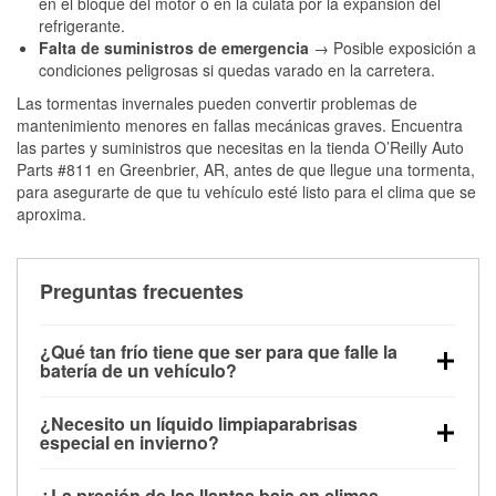
en el bloque del motor o en la culata por la expansión del
refrigerante.
Falta de suministros de emergencia
→ Posible exposición a
condiciones peligrosas si quedas varado en la carretera.
Las tormentas invernales pueden convertir problemas de
mantenimiento menores en fallas mecánicas graves. Encuentra
las partes y suministros que necesitas en la tienda O’Reilly Auto
Parts #811 en Greenbrier, AR, antes de que llegue una tormenta,
para asegurarte de que tu vehículo esté listo para el clima que se
aproxima.
Preguntas frecuentes
¿Qué tan frío tiene que ser para que falle la
batería de un vehículo?
La capacidad de la batería comienza a disminuir por
¿Necesito un líquido limpiaparabrisas
debajo de los 32 °F y puede perder hasta la mitad de
especial en invierno?
su potencia de arranque cerca de los 0 °F, lo que
Sí. El líquido limpiaparabrisas para invierno resiste
aumenta la probabilidad de que el vehículo no
¿La presión de las llantas baja en climas