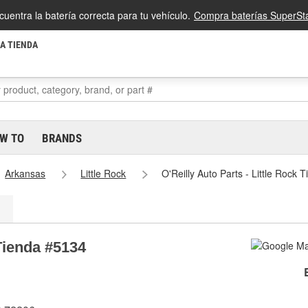
cuentra la batería correcta para tu vehículo.
Compra baterías SuperSta
LA TIENDA
W TO
BRANDS
Arkansas
Little Rock
O'Reilly Auto Parts - Little Rock
 Tienda #5134