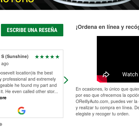
¡Ordena en línea y recóg
ESCRIBE UNA RESEÑA
 S (Sunshine)
Vicky Williams
 ago
3 months ago
sevelt location)is the best
This is the best oreillys I have ever
y professional and extremely
been in. The service to help us find
geable he found my part and
what we need for our vehicles is
En ocasiones, lo único que quier
it. He even called other stor
...
unmatched!!!?
por eso que ofrecemos la opción
ore
OReillyAuto.com, puedes ver la 
y realizar tu compra en línea. D
elegiste y recoger tu orden.