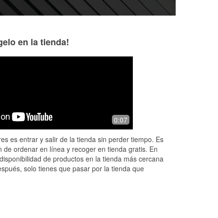
elo en la tienda!
mike saraf
Maynard Shamro
4 months ago
4 months ago
Everything I have ordered from them,
Had what I needed
0:07
always fits and good customer service
service.
es es entrar y salir de la tienda sin perder tiempo. Es
 de ordenar en línea y recoger en tienda gratis. En
disponibilidad de productos en la tienda más cercana
espués, solo tienes que pasar por la tienda que