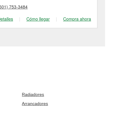
501) 753-3484
(501) 945-83
etalles
|
Cómo llegar
|
Compra ahora
Detalles
|
Radiadores
Arrancadores