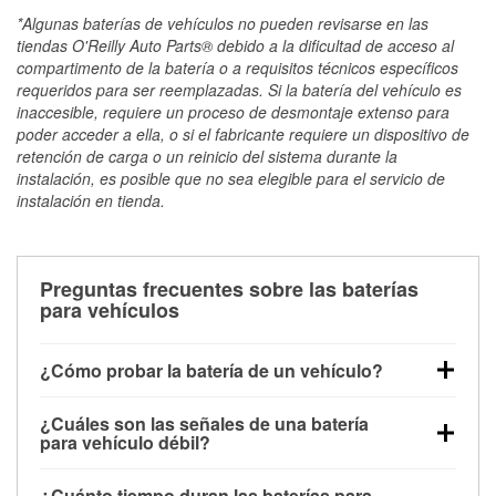
*Algunas baterías de vehículos no pueden revisarse en las
tiendas O'Reilly Auto Parts® debido a la dificultad de acceso al
compartimento de la batería o a requisitos técnicos específicos
requeridos para ser reemplazadas. Si la batería del vehículo es
inaccesible, requiere un proceso de desmontaje extenso para
poder acceder a ella, o si el fabricante requiere un dispositivo de
retención de carga o un reinicio del sistema durante la
instalación, es posible que no sea elegible para el servicio de
instalación en tienda.
Preguntas frecuentes sobre las baterías
para vehículos
¿Cómo probar la batería de un vehículo?
Puedes probar la batería de un vehículo de varias
¿Cuáles son las señales de una batería
maneras. El método más rápido es utilizar un
para vehículo débil?
multímetro: con el vehículo apagado, conecta los
Una batería débil suele dar algunas señales de
cables a las terminales de la batería y verifica el
¿Cuánto tiempo duran las baterías para