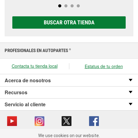
completa de baterías Super Start®, que incluye
prueben a la primera señal de avería.
opciones AGM, Premium, Extreme y Platinum para
elegir la que sea correcta para tu vehículo y
BUSCAR OTRA TIENDA
presupuesto.
PROFESIONALES EN AUTOPARTES
®
Contacta tu tienda local
Estatus de tu orden
Acerca de nosotros
Recursos
Servicio al cliente
We use cookies on our website.
Copyright © 2008-2026 O’Reilly Auto Parts v OST_3.2.0.0.729 (3) cv1361