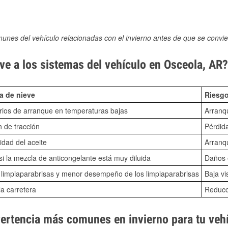
munes del vehículo relacionadas con el invierno antes de que se convie
ve a los sistemas del vehículo en Osceola, AR?
a de nieve
Riesgo
ios de arranque en temperaturas bajas
Arranq
n de tracción
Pérdida
idad del aceite
Arranqu
i la mezcla de anticongelante está muy diluida
Daños e
o limpiaparabrisas y menor desempeño de los limpiaparabrisas
Baja vi
la carretera
Reducci
vertencia más comunes en invierno para tu veh