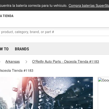
cuentra la batería correcta para tu vehículo.
Compra baterías SuperSta
LA TIENDA
W TO
BRANDS
Arkansas
O'Reilly Auto Parts - Osceola Tienda #1183
 Osceola Tienda #1183