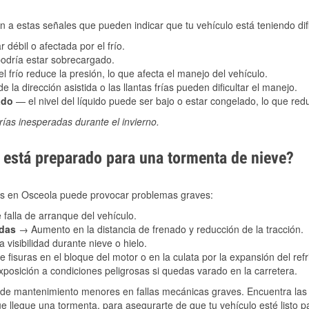
 a estas señales que pueden indicar que tu vehículo está teniendo difi
 débil o afectada por el frío.
podría estar sobrecargado.
l frío reduce la presión, lo que afecta el manejo del vehículo.
e la dirección asistida o las llantas frías pueden dificultar el manejo.
ado
— el nivel del líquido puede ser bajo o estar congelado, lo que reduc
ías inesperadas durante el invierno.
está preparado para una tormenta de nieve?
les en Osceola puede provocar problemas graves:
 falla de arranque del vehículo.
adas
→ Aumento en la distancia de frenado y reducción de la tracción.
 visibilidad durante nieve o hielo.
 fisuras en el bloque del motor o en la culata por la expansión del refr
posición a condiciones peligrosas si quedas varado en la carretera.
de mantenimiento menores en fallas mecánicas graves. Encuentra las p
e llegue una tormenta, para asegurarte de que tu vehículo esté listo p