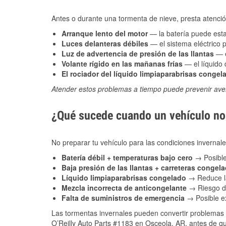
Antes o durante una tormenta de nieve, presta atención
Arranque lento del motor
— la batería puede estar
Luces delanteras débiles
— el sistema eléctrico 
Luz de advertencia de presión de las llantas
— e
Volante rígido en las mañanas frías
— el líquido d
El rociador del líquido limpiaparabrisas congel
Atender estos problemas a tiempo puede prevenir aver
¿Qué sucede cuando un vehículo no 
No preparar tu vehículo para las condiciones inverna
Batería débil + temperaturas bajo cero
→ Posible
Baja presión de las llantas + carreteras congel
Líquido limpiaparabrisas congelado
→ Reduce la
Mezcla incorrecta de anticongelante
→ Riesgo de
Falta de suministros de emergencia
→ Posible ex
Las tormentas invernales pueden convertir problemas 
O’Reilly Auto Parts #1183 en Osceola, AR, antes de qu