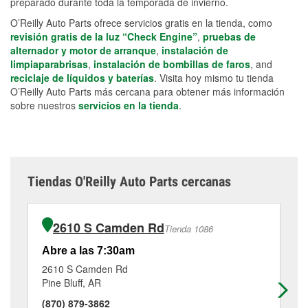
preparado durante toda la temporada de invierno.
O’Reilly Auto Parts ofrece servicios gratis en la tienda, como
revisión gratis de la luz “Check Engine”
,
pruebas de
alternador y motor de arranque
,
instalación de
limpiaparabrisas
,
instalación de bombillas de faros
, and
reciclaje de líquidos y baterías
. Visita hoy mismo tu tienda
O’Reilly Auto Parts más cercana para obtener más información
sobre nuestros
servicios en la tienda
.
Tiendas O'Reilly Auto Parts cercanas
2610 S Camden Rd
Tienda 1086
Abre a las 7:30am
Ab
2610 S Camden Rd
53
Pine Bluff, AR
Pin
(870) 879-3862
(8