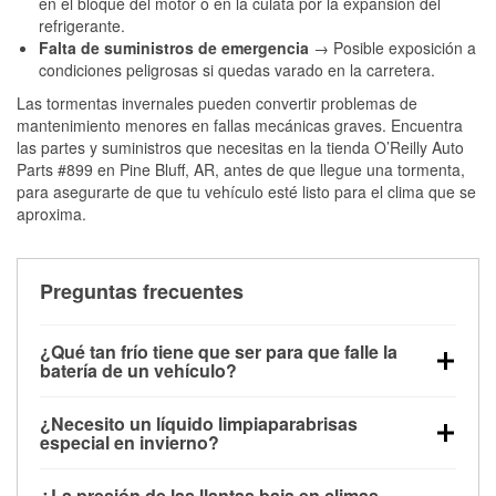
en el bloque del motor o en la culata por la expansión del
refrigerante.
Falta de suministros de emergencia
→ Posible exposición a
condiciones peligrosas si quedas varado en la carretera.
Las tormentas invernales pueden convertir problemas de
mantenimiento menores en fallas mecánicas graves. Encuentra
las partes y suministros que necesitas en la tienda O’Reilly Auto
Parts #899 en Pine Bluff, AR, antes de que llegue una tormenta,
para asegurarte de que tu vehículo esté listo para el clima que se
aproxima.
Preguntas frecuentes
¿Qué tan frío tiene que ser para que falle la
batería de un vehículo?
La capacidad de la batería comienza a disminuir por
¿Necesito un líquido limpiaparabrisas
debajo de los 32 °F y puede perder hasta la mitad de
especial en invierno?
su potencia de arranque cerca de los 0 °F, lo que
Sí. El líquido limpiaparabrisas para invierno resiste
aumenta la probabilidad de que el vehículo no
¿La presión de las llantas baja en climas