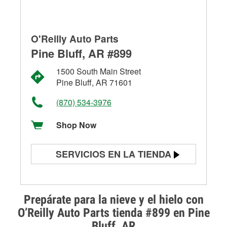
O'Reilly Auto Parts
Pine Bluff, AR #899
1500 South Main Street
Pine Bluff, AR 71601
(870) 534-3976
Shop Now
SERVICIOS EN LA TIENDA
Prueba de batería
Prueba de alternadores y
Prepárate para la nieve y el hielo con
arrancadores
O’Reilly Auto Parts tienda #899 en Pine
Bluff, AR