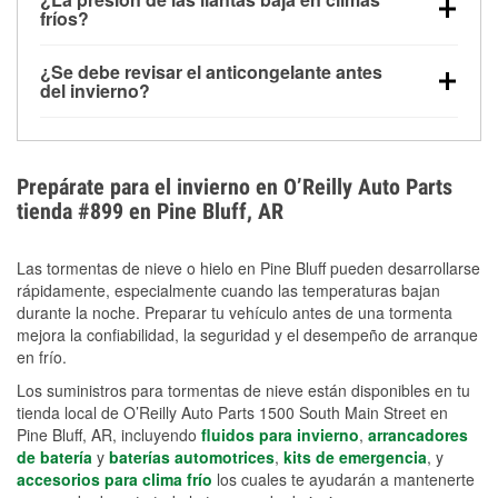
la congelación y ayuda a disolver la sal y la nieve
arranque.
fríos?
derretida en la carretera para mejorar la visibilidad.
Sí. La presión de las llantas normalmente disminuye
¿Se debe revisar el anticongelante antes
alrededor de 1 PSI por cada 10 °F que baja la
del invierno?
temperatura. Puedes obtener más información sobre
Sí. Una mezcla adecuada del anticongelante protege
la baja presión en invierno en nuestro artículo.
el motor contra la congelación, las grietas internas y
el sobrecalentamiento en condiciones de frío
Prepárate para el invierno en O’Reilly Auto Parts
extremo. Aprende cómo comprobar la protección
tienda #899 en Pine Bluff, AR
anticongelante en nuestra sección How-To.
Las tormentas de nieve o hielo en Pine Bluff pueden desarrollarse
rápidamente, especialmente cuando las temperaturas bajan
durante la noche. Preparar tu vehículo antes de una tormenta
mejora la confiabilidad, la seguridad y el desempeño de arranque
en frío.
Los suministros para tormentas de nieve están disponibles en tu
tienda local de O’Reilly Auto Parts 1500 South Main Street en
Pine Bluff, AR, incluyendo
fluidos para invierno
,
arrancadores
de batería
y
baterías automotrices
,
kits de emergencia
, y
accesorios para clima frío
los cuales te ayudarán a mantenerte