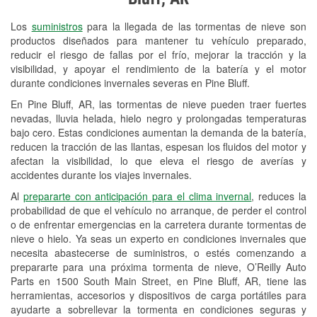
Revisión de la luz "Check Engine"
Los
suministros
para la llegada de las tormentas de nieve son
Reciclaje de baterías y aceite
productos diseñados para mantener tu vehículo preparado,
reducir el riesgo de fallas por el frío, mejorar la tracción y la
Instalación de bombillas de faros
visibilidad, y apoyar el rendimiento de la batería y el motor
Instalación de limpiaparabrisas
durante condiciones invernales severas en Pine Bluff.
En Pine Bluff, AR, las tormentas de nieve pueden traer fuertes
Programa de Préstamo de
nevadas, lluvia helada, hielo negro y prolongadas temperaturas
Herramientas
bajo cero. Estas condiciones aumentan la demanda de la batería,
reducen la tracción de las llantas, espesan los fluidos del motor y
Rectificación de tambores y discos de
afectan la visibilidad, lo que eleva el riesgo de averías y
freno
accidentes durante los viajes invernales.
Al
prepararte con anticipación para el clima invernal
, reduces la
Snowstorm Supplies
probabilidad de que el vehículo no arranque, de perder el control
o de enfrentar emergencias en la carretera durante tormentas de
Tornado Supplies
nieve o hielo. Ya seas un experto en condiciones invernales que
Conoce más
necesita abastecerse de suministros, o estés comenzando a
prepararte para una próxima tormenta de nieve, O’Reilly Auto
Parts en 1500 South Main Street, en Pine Bluff, AR, tiene las
herramientas, accesorios y dispositivos de carga portátiles para
ayudarte a sobrellevar la tormenta en condiciones seguras y